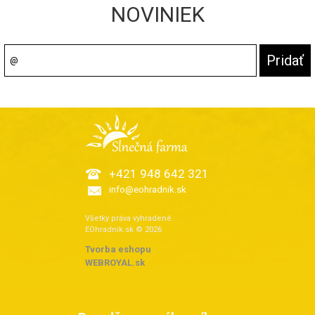
NOVINIEK
+421 948 642 321
info@eohradnik.sk
Všetky práva vyhradené.
EOhradnik.sk © 2026
Tvorba eshopu
:
WEBROYAL.sk