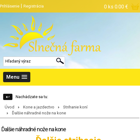
|
Prihlásenie
Registrácia
0 ks
0.00 €
Menu
Nachádzate sa tu:
Úvod
Kone a jazdectvo
Strihanie koní
Ďalšie náhradné nože na kone
Ďalšie náhradné nože na kone