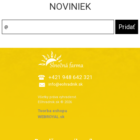
NOVINIEK
+421 948 642 321
info@eohradnik.sk
Všetky práva vyhradené.
EOhradnik.sk © 2026
Tvorba eshopu
:
WEBROYAL.sk