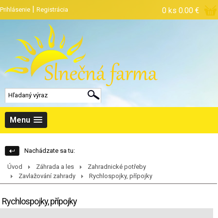
|
Prihlásenie
Registrácia
0 ks
0.00 €
Menu
Nachádzate sa tu:
Úvod
Záhrada a les
Zahradnické potřeby
Zavlažování zahrady
Rychlospojky, přípojky
Rychlospojky, přípojky