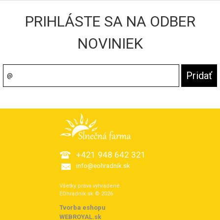
PRIHLÁSTE SA NA ODBER
NOVINIEK
+421 948 642 321
info@eohradnik.sk
Všetky práva vyhradené.
EOhradnik.sk © 2026
Tvorba eshopu
:
WEBROYAL.sk