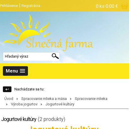
|
Prihlásenie
Registrácia
0 ks
0.00 €
Menu
Nachádzate sa tu:
Úvod
Spracovanie mlieka a mäsa
Spracovanie mlieka
Výroba jogurtov
Jogurtové kultúry
Jogurtové kultúry
(2 produkty)