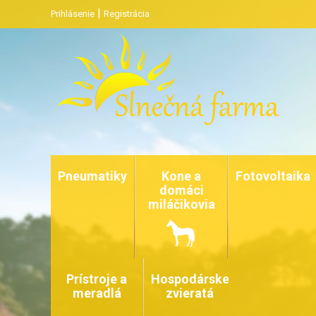
|
Prihlásenie
Registrácia
Pneumatiky
Kone a
Fotovoltaika
domáci
miláčikovia
Prístroje a
Hospodárske
meradlá
zvieratá