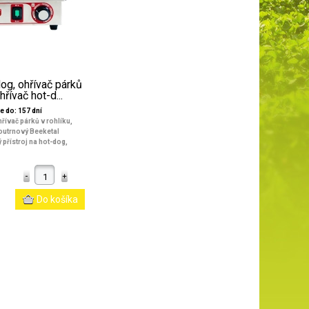
og, ohřívač párků
hřívač hot-d...
e do: 157 dní
řívač párků v rohlíku,
outrnový Beeketal
přístroj na hot-dog,