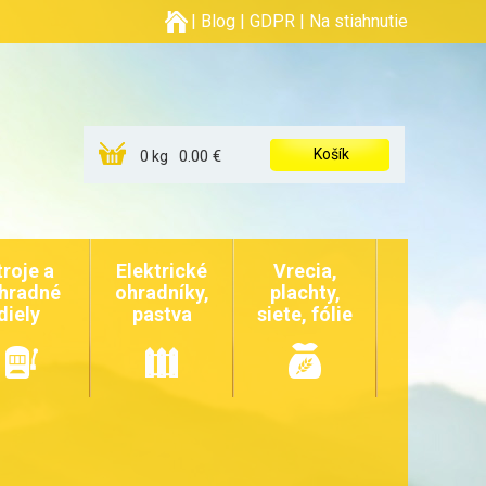
|
Blog
|
GDPR
|
Na stiahnutie
Košík
0.00 €
0 kg
troje a
Elektrické
Vrecia,
hradné
ohradníky,
plachty,
diely
pastva
siete, fólie