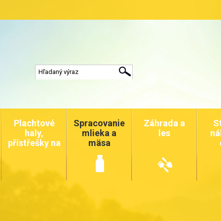
Plachtové
Spracovanie
Záhrada a
S
haly,
mlieka a
les
ná
přístřešky na
mäsa
auta a
zvířata