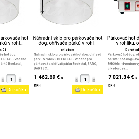
párkovače hot
Náhradní sklo pro párkovače hot
Párkovač hot d
ků v rohl...
dog, ohřívače párků v rohl...
v rohlíku, o
: 21
skladom
Doručeni
če hot dog,
Náhradní sklo pro párkovač hot dog, ohřívač
Párkovač hot dog, oh
BEEKETAL - vhodné
párků v rohlíku BEEKETAL - vhodné pro
ohřívač hot-dogů dv
párků Beeketal,
párkovač a ohřívač párků Beeketal, SARO,
BHG06c - dvoutrnový 
BARTSC...
pikadorova...
1 462.69 €
7 021.34 €
s
s
DPH
DPH