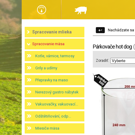
Nachádzate sa 
Spracovanie mlieka
Spracovanie mäsa
Párkovače hot dog
Kotle, várnice, termosy
Zoradiť:
Grily a udírny
Přepravky na maso
Nerezový gastro nábytek
Vakuovačky, vakuovací...
Odštětiňování, odp...
Miesiče mäsa