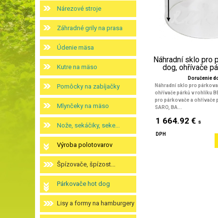
Nárezové stroje
Záhradné grily na prasa
Údenie mäsa
Náhradní sklo pro 
dog, ohřívače pár
Kutre na mäso
Doručenie do
Pomôcky na zabíjačky
Náhradní sklo pro párkova
ohřívače párků v rohlíku 
pro párkovače a ohřívače 
Mlynčeky na mäso
SARO, BA...
1 664.92 €
s
Nože, sekáčiky, seke...
DPH
Výroba polotovarov
Špízovače, špízost...
Párkovače hot dog
Lisy a formy na hamburgery