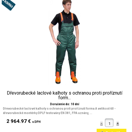
Dřevorubecké laclové kalhoty s ochranou proti proříznutí
form...
Doručenie do: 10 dní
Dřevorubecké laclové kalhoty s ochranou proti proříznutí forma A velikost 60 -
dřevorubecké montérky DPLF testovány EN 381, FPA uznány, ...
2 964.97 €
s DPH