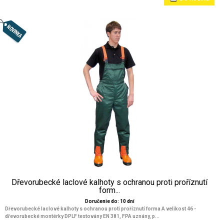
Dřevorubecké laclové kalhoty s ochranou proti proříznutí
form...
Doručenie do: 10 dní
Dřevorubecké laclové kalhoty s ochranou proti proříznutí forma A velikost 46 -
dřevorubecké montérky DPLF testovány EN 381, FPA uznány, p...