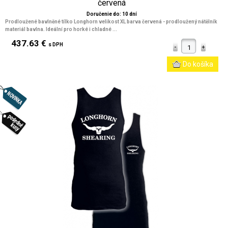
červená
Doručenie do: 10 dní
Prodloužené bavlněné tílko Longhorn velikost XL barva červená - prodloužený nátělník
materiál bavlna. Ideální pro horké i chladné ...
437.63 €
s DPH