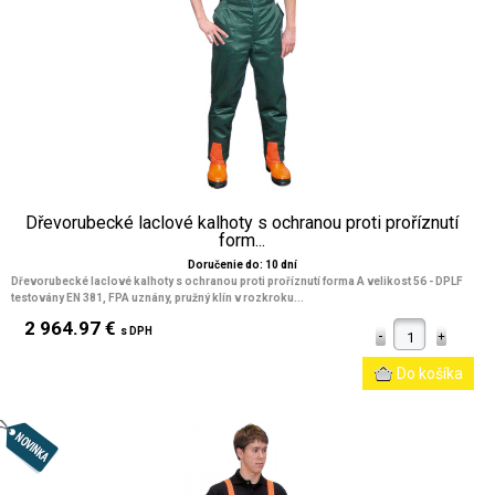
Dřevorubecké laclové kalhoty s ochranou proti proříznutí
form...
Doručenie do: 10 dní
Dřevorubecké laclové kalhoty s ochranou proti proříznutí forma A velikost 56 - DPLF
testovány EN 381, FPA uznány, pružný klín v rozkroku...
2 964.97 €
s DPH