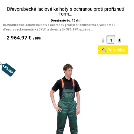
Dřevorubecké laclové kalhoty s ochranou proti proříznutí
form...
Doručenie do: 10 dní
Dřevorubecké laclové kalhoty s ochranou proti proříznutí forma A velikost 50 -
dřevorubecké montérky DPLF testovány EN 381, FPA uznány, ...
2 964.97 €
s DPH