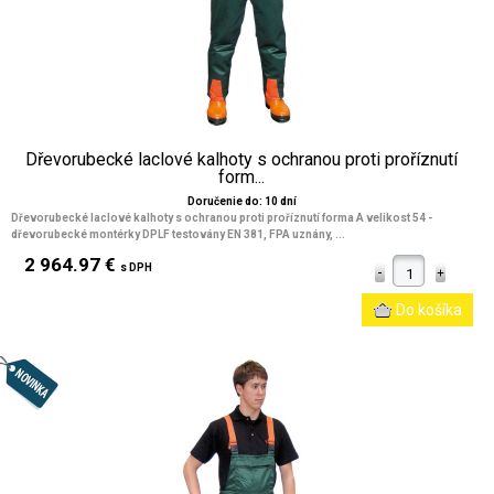
Dřevorubecké laclové kalhoty s ochranou proti proříznutí
form...
Doručenie do: 10 dní
Dřevorubecké laclové kalhoty s ochranou proti proříznutí forma A velikost 54 -
dřevorubecké montérky DPLF testovány EN 381, FPA uznány, ...
2 964.97 €
s DPH