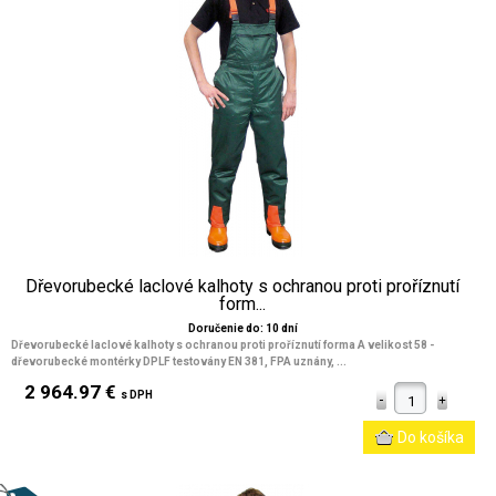
Dřevorubecké laclové kalhoty s ochranou proti proříznutí
form...
Doručenie do: 10 dní
Dřevorubecké laclové kalhoty s ochranou proti proříznutí forma A velikost 58 -
dřevorubecké montérky DPLF testovány EN 381, FPA uznány, ...
2 964.97 €
s DPH