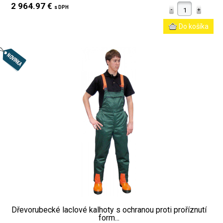
2 964.97 €
s DPH
Dřevorubecké laclové kalhoty s ochranou proti proříznutí
form...