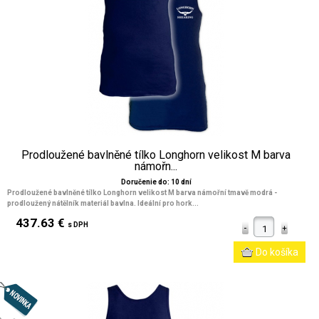
Prodloužené bavlněné tílko Longhorn velikost M barva
námořn...
Doručenie do: 10 dní
Prodloužené bavlněné tílko Longhorn velikost M barva námořní tmavě modrá -
prodloužený nátělník materiál bavlna. Ideální pro hork...
437.63 €
s DPH