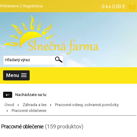
|
Prihlásenie
Registrácia
0 ks
0.00 €
Menu
Nachádzate sa tu:
Úvod
Záhrada a les
Pracovné odevy, ochranné pomôcky
Pracovné oblečenie
Pracovné oblečenie
(159 produktov)