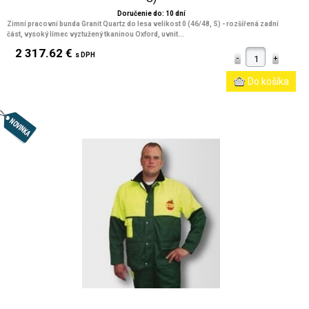
Doručenie do: 10 dní
Zimní pracovní bunda Granit Quartz do lesa velikost 0 (46/48, S) - rozšířená zadní
část, vysoký límec vyztužený tkaninou Oxford, uvnit...
2 317.62 €
s DPH