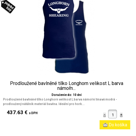
Prodloužené bavlněné tílko Longhorn velikost L barva
námořn...
Doručenie do: 10 dní
Prodloužené bavlněné tílko Longhorn velikost L barva námořní tmavě modrá -
prodloužený nátělník materiál bavlna. Ideální pro hork...
437.63 €
s DPH