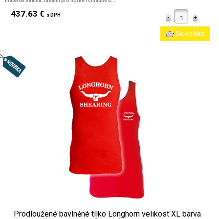
materiál bavlna. Ideální pro horké i chladné d...
437.63 €
s DPH
Prodloužené bavlněné tílko Longhorn velikost XL barva