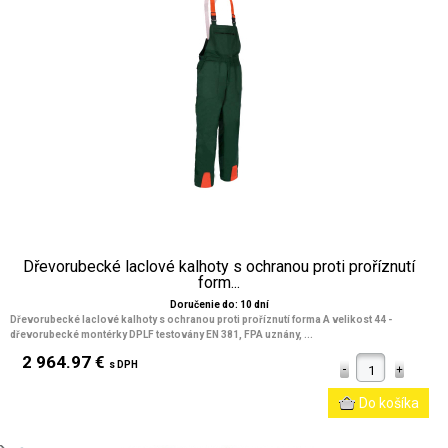
Dřevorubecké laclové kalhoty s ochranou proti proříznutí
form...
Doručenie do: 10 dní
Dřevorubecké laclové kalhoty s ochranou proti proříznutí forma A velikost 44
-
dřevorubecké montérky DPLF testovány EN 381, FPA uznány, ...
2 964.97 €
s DPH