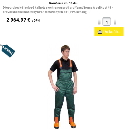
Doručenie do: 10 dní
Dřevorubecké laclové kalhoty s ochranou proti proříznutí forma A velikost 48 -
dřevorubecké montérky DPLF testovány EN 381, FPA uznány, ...
2 964.97 €
s DPH