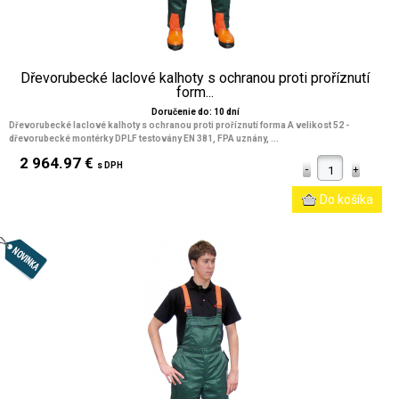
Dřevorubecké laclové kalhoty s ochranou proti proříznutí
form...
Doručenie do: 10 dní
Dřevorubecké laclové kalhoty s ochranou proti proříznutí forma A velikost 52 -
dřevorubecké montérky DPLF testovány EN 381, FPA uznány, ...
2 964.97 €
s DPH