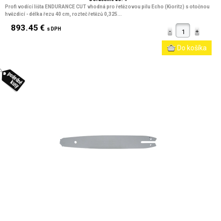
Profi vodící lišta ENDURANCE CUT vhodná pro řetězovou pilu Echo (Kioritz) s otočnou
hvězdicí - délka řezu 40 cm, rozteč řetězů 0,325...
893.45 €
s DPH