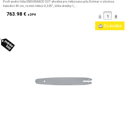
Profi vodící lišta ENDURANCE CUT vhodná pro řetězovou pilu Dolmar s otočnou
hvězdicí 45 cm, rozteč řetězů 0,325", šířka drážky 1,...
763.98 €
s DPH