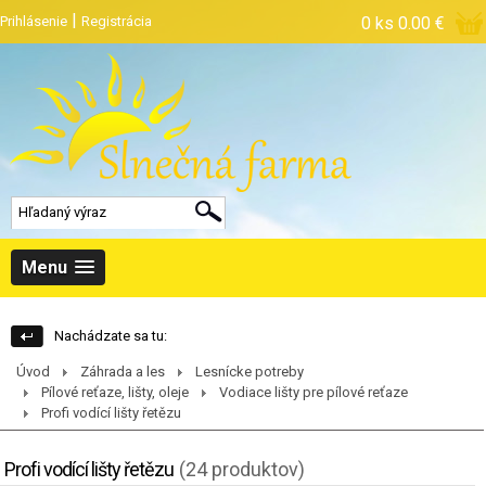
|
Prihlásenie
Registrácia
0 ks
0.00 €
Menu
Nachádzate sa tu:
Úvod
Záhrada a les
Lesnícke potreby
Pílové reťaze, lišty, oleje
Vodiace lišty pre pílové reťaze
Profi vodící lišty řetězu
Profi vodící lišty řetězu
(24 produktov)