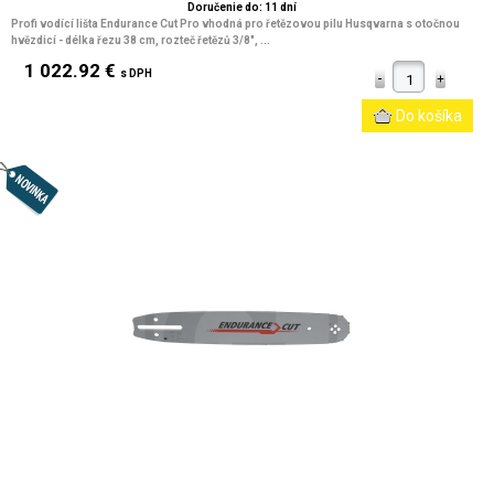
Doručenie do: 11 dní
Profi vodící lišta Endurance Cut Pro vhodná pro řetězovou pilu Husqvarna s otočnou
hvězdicí - délka řezu 38 cm, rozteč řetězů 3/8", ...
1 022.92 €
s DPH