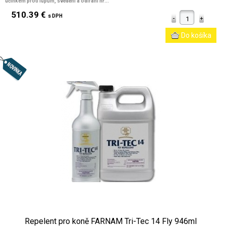
účinkem proti lupům, svědění a odírání hř...
510.39 €
s DPH
Repelent pro koně FARNAM Tri-Tec 14 Fly 946ml