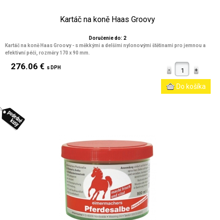
Kartáč na koně Haas Groovy
Doručenie do: 2
Kartáč na koně Haas Groovy - s měkkými a delšími nylonovými štětinami pro jemnou a
efektivní péči, rozměry 170 x 90 mm.
276.06 €
s DPH