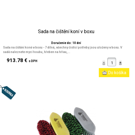
Sada na čištění koní v boxu
Doručenie do: 10 dní
Sada na čištění koně v boxu - 7 dílná, všechny čistící potřeby jsou uloženy v boxu. V
sadě naleznete mycí houbu, hřeben na hřívu,...
913.78 €
s DPH