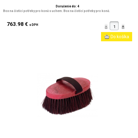
Doručenie do: 4
Box na čistící potřeby pro koně s uchem. Box na čistící potřeby pro koně.
763.98 €
s DPH