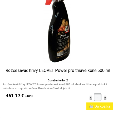
Rozčesávač hřívy LEOVET Power pro tmavé koně 500 ml
Doručenie do: 2
Rozčesávač hřívy LEOVET Power pro tmavé koně 500 ml - lesk na hřívu v praktické
nádobce s rozprašovačem. Rozčesávač koňských hř...
461.17 €
s DPH