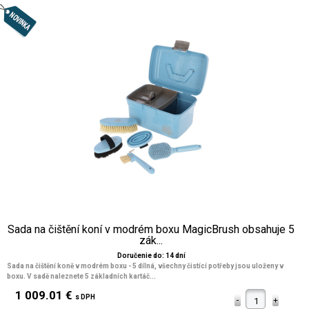
Sada na čištění koní v modrém boxu MagicBrush obsahuje 5
zák...
Doručenie do: 14 dní
Sada na čištění koně v modrém boxu - 5 dílná, všechny čistící potřeby jsou uloženy v
boxu. V sadě naleznete 5 základních kartáč...
1 009.01 €
s DPH