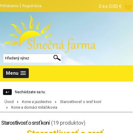
|
Prihlásenie
Registrácia
0 ks
0.00 €
Menu
Nachádzate sa tu:
Úvod
Kone a jazdectvo
Starostlivosť o srsť koní
Kone a domáci miláčikovia
Starostlivosť o srsť koní
(19 produktov)