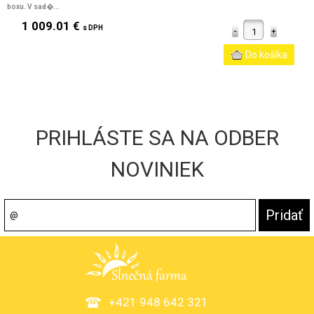
boxu. V sad�...
1 009.01 €
s DPH
PRIHLÁSTE SA NA ODBER
NOVINIEK
+421 948 642 321