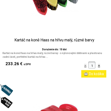
Kartáč na koně Haas na hřívu malý, různé barvy
Doručenie do: 10 dní
Kartáč na koně Haas na hřívu malý, různé barvy - s nylonovými štětinami a plastovou
zadní částí, perfektní kartáč na hřívu ...
233.26 €
s DPH