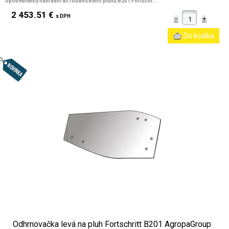
opotřebitelný náhradní díl roudnického pluhu B201 Fortschr...
2 453.51 €
s DPH
Odhrnovačka levá na pluh Fortschritt B201 AgropaGroup