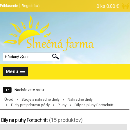
|
Prihlásenie
Registrácia
0 ks
0.00 €
Menu
Nachádzate sa tu:
Úvod
Stroje a náhradné diely
Náhradné diely
Diely pre prípravu pôdy
Pluhy
Díly na pluhy Fortschritt
Díly na pluhy Fortschritt
(15 produktov)