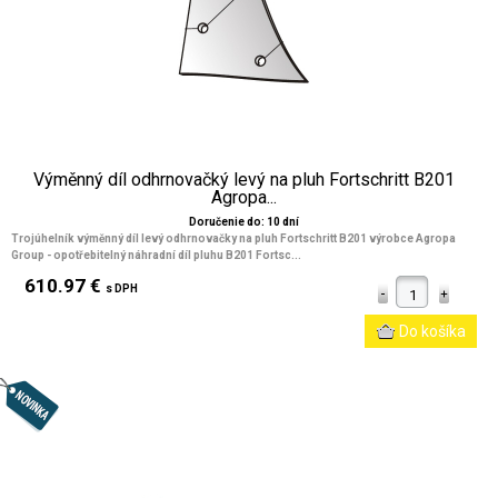
Výměnný díl odhrnovačký levý na pluh Fortschritt B201
Agropa...
Doručenie do: 10 dní
Trojúhelník výměnný díl levý odhrnovačky na pluh Fortschritt B201 výrobce Agropa
Group - opotřebitelný náhradní díl pluhu B201 Fortsc...
610.97 €
s DPH