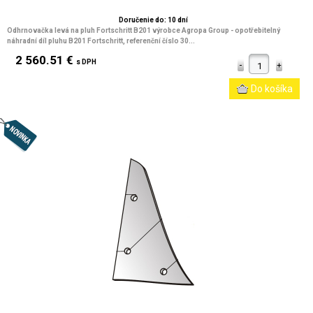
Doručenie do: 10 dní
Odhrnovačka levá na pluh Fortschritt B201 výrobce Agropa Group - opotřebitelný
náhradní díl pluhu B201 Fortschritt, referenční číslo 30...
2 560.51 €
s DPH