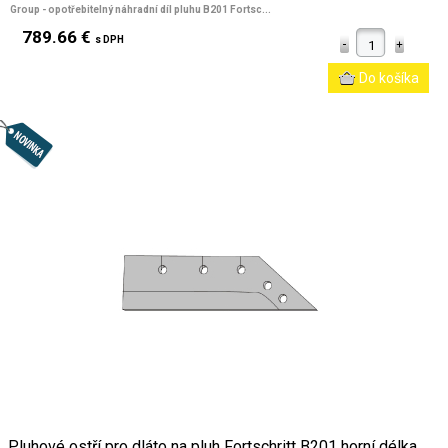
Group - opotřebitelný náhradní díl pluhu B201 Fortsc...
789.66 €
s DPH
Pluhové ostří pro dláto na pluh Fortschritt B201 horní délka ...