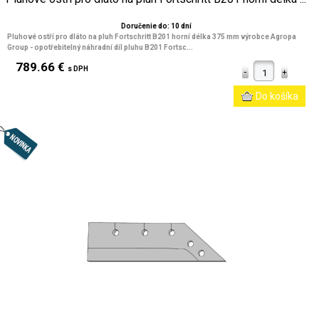
Doručenie do: 10 dní
Pluhové ostří pro dláto na pluh Fortschritt B201 horní délka 375 mm výrobce Agropa
Group - opotřebitelný náhradní díl pluhu B201 Fortsc...
789.66 €
s DPH