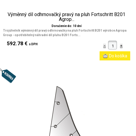
Výměnný díl odhrnovačký pravý na pluh Fortschritt B201
Agrop...
Doručenie do: 10 dní
Trojúhelník výměnný díl pravý odhrnovačky na pluh Fortschritt B201 výrobce Agropa
Group - opotřebitelný náhradní díl pluhu B201 Forts...
592.78 €
s DPH