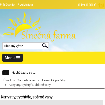
|
Prihlásenie
Registrácia
0 ks
0.00 €
Menu
Nachádzate sa tu:
Úvod
Záhrada a les
Lesnické potřeby
Kanystry, trychtýře, sběrné vany
Kanystry, trychtýře, sběrné vany