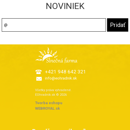
NOVINIEK
+421 948 642 321
info@eohradnik.sk
Všetky práva vyhradené.
EOhradnik.sk © 2026
Tvorba eshopu
:
WEBROYAL.sk