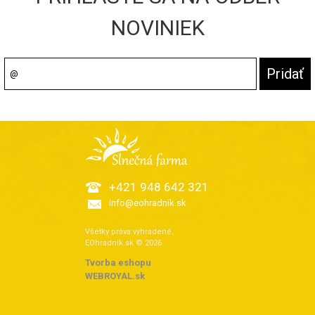
NOVINIEK
+421 948 642 321
info@eohradnik.sk
Všetky práva vyhradené.
EOhradnik.sk © 2026
Tvorba eshopu
:
WEBROYAL.sk