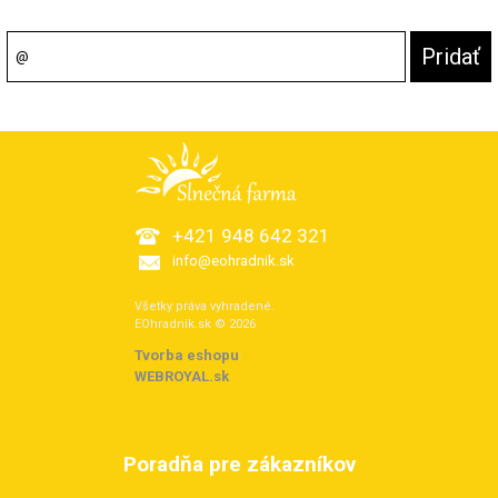
+421 948 642 321
info@eohradnik.sk
Všetky práva vyhradené.
EOhradnik.sk © 2026
Tvorba eshopu
:
WEBROYAL.sk
Poradňa pre zákazníkov