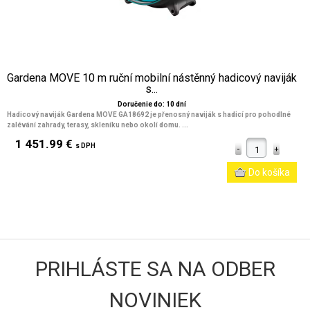
Gardena MOVE 10 m ruční mobilní nástěnný hadicový naviják
s...
Doručenie do: 10 dní
Hadicový naviják Gardena MOVE GA18692
je přenosný naviják s hadicí pro pohodlné
zalévání zahrady, terasy, skleníku nebo okolí domu. ...
1 451.99 €
s DPH
PRIHLÁSTE SA NA ODBER
NOVINIEK