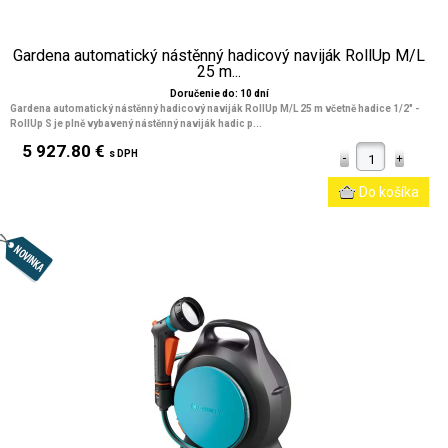
Gardena automatický nástěnný hadicový naviják RollUp M/L
25 m...
Doručenie do: 10 dní
Gardena automatický nástěnný hadicový naviják RollUp M/L 25 m včetně hadice 1/2" -
RollUp S je plně vybavený nástěnný naviják hadic p...
5 927.80 €
s DPH