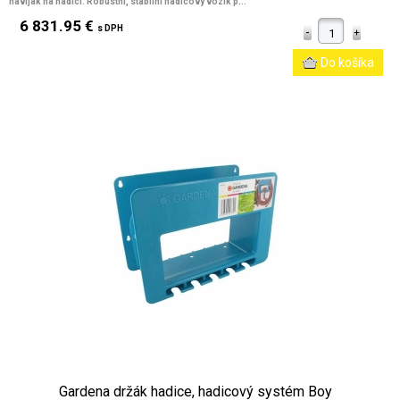
naviják na hadici. Robustní, stabilní hadicový vozík p...
6 831.95 €
s DPH
Gardena držák hadice, hadicový systém Boy