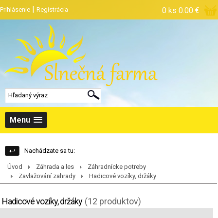
|
Prihlásenie
Registrácia
0 ks
0.00 €
Menu
Nachádzate sa tu:
Úvod
Záhrada a les
Záhradnícke potreby
Zavlažování zahrady
Hadicové vozíky, držáky
Hadicové vozíky, držáky
(12 produktov)