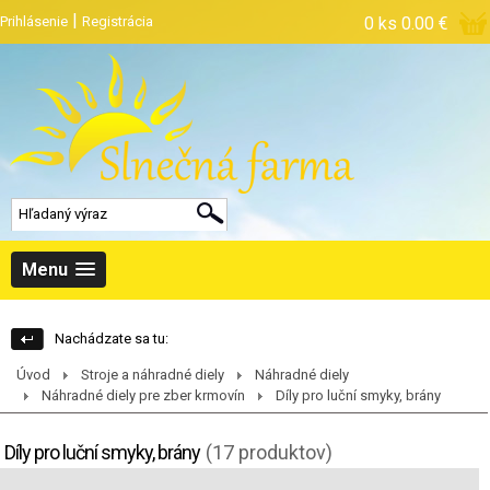
|
Prihlásenie
Registrácia
0 ks
0.00 €
Menu
Nachádzate sa tu:
Úvod
Stroje a náhradné diely
Náhradné diely
Náhradné diely pre zber krmovín
Díly pro luční smyky, brány
Díly pro luční smyky, brány
(17 produktov)