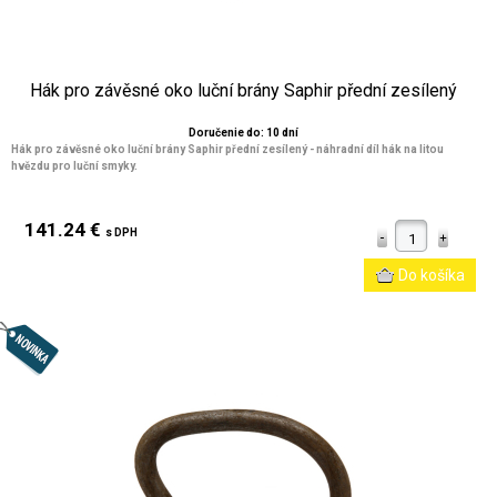
Hák pro závěsné oko luční brány Saphir přední zesílený
Doručenie do: 10 dní
Hák pro závěsné oko luční brány Saphir přední zesílený - náhradní díl hák na litou
hvězdu pro luční smyky.
141.24 €
s DPH