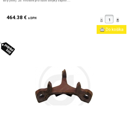
díry (mm): 20. Vhodné pro luční smyky Saphir:...
464.38 €
s DPH