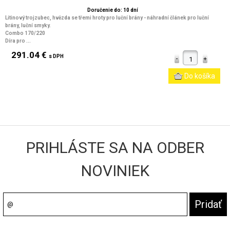
Doručenie do: 10 dní
Litinový trojzubec, hvězda se třemi hroty pro luční brány - náhradní článek pro luční
brány, luční smyky.
Combo 170/220
Díra pro ...
291.04 €
s DPH
PRIHLÁSTE SA NA ODBER
NOVINIEK