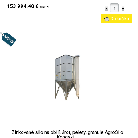
153 994.40 €
s DPH
Zinkované silo na obilí, šrot, pelety, granule AgroSilo
Kongskil...