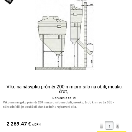
Víko na násypku průměr 200 mm pro silo na obilí, mouku,
šrot,...
Doručenie do: 21
Víko na násypku průměr 200 mm pro silo na obilí, mouku, šrot, krmivo La GÉE -
náhradní díl, je součástí standardního vybavení sila.
2 269.47 €
s DPH