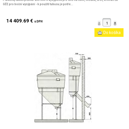
GÉE pro boční vysýpání - k použití tubusu je potře...
14 409.69 €
s DPH