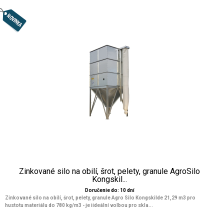
Zinkované silo na obilí, šrot, pelety, granule AgroSilo
Kongskil...
Doručenie do: 10 dní
Zinkované silo na obilí, šrot, pelety, granule Agro Silo Kongskilde 21,29 m3 pro
hustotu materiálu do 780 kg/m3 - je iideální volbou pro skla...