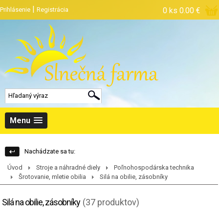
|
Prihlásenie
Registrácia
0 ks
0.00 €
Menu
Nachádzate sa tu:
Úvod
Stroje a náhradné diely
Poľnohospodárska technika
Šrotovanie, mletie obilia
Silá na obilie, zásobníky
Silá na obilie, zásobníky
(37 produktov)