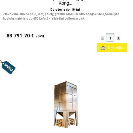
Kong...
Doručenie do: 10 dní
Zinkované silo na obilí, šrot, pelety, granule Modular Silo Kongskilde 3,54 m3 pro
hustotu materiálu do 650 kg/m3 - je ideální volbou pro skl...
83 791.70 €
s DPH