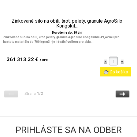
Zinkované silo na obilí, šrot, pelety, granule AgroSilo
Kongskil...
Doručenie do: 10 dní
Zinkované silo na obilí, šrot, pelety, granule Agro Silo Kongskilde 49,42 m3 pro
hustotu materiálu do 780 kg/m3 - je iideální volbou pro skla...
361 313.32 €
s DPH
Strana
1/2
PRIHLÁSTE SA NA ODBER