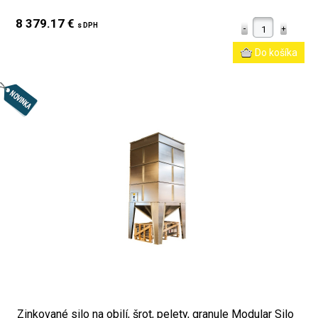
8 379.17 €
s DPH
Zinkované silo na obilí, šrot, pelety, granule Modular Silo