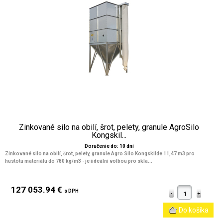
Zinkované silo na obilí, šrot, pelety, granule AgroSilo
Kongskil...
Doručenie do: 10 dní
Zinkované silo na obilí, šrot, pelety, granule Agro Silo Kongskilde 11,47 m3 pro
hustotu materiálu do 780 kg/m3 - je iideální volbou pro skla...
127 053.94 €
s DPH