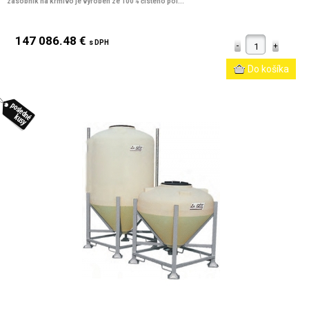
zásobník na krmivo je vyroben ze 100% čistého pol...
147 086.48 €
s DPH