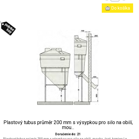
Plastový tubus průměr 200 mm s výsypkou pro silo na obilí,
mou...
Doručenie do: 21
Plastový tubus průměr 200 mm s výsypkou pro silo na obilí, mouku, šrot, krmivo La