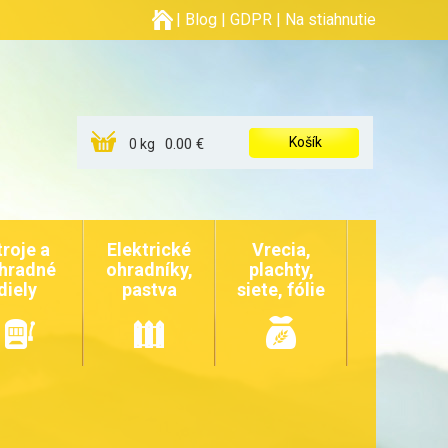
|
Blog
|
GDPR
|
Na stiahnutie
Košík
0.00 €
0 kg
troje a
Elektrické
Vrecia,
hradné
ohradníky,
plachty,
diely
pastva
siete, fólie