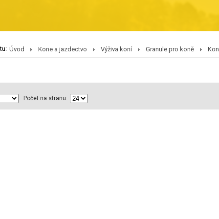
tu:
Úvod
Kone a jazdectvo
Výživa koní
Granule pro koně
Kon
Počet na stranu: