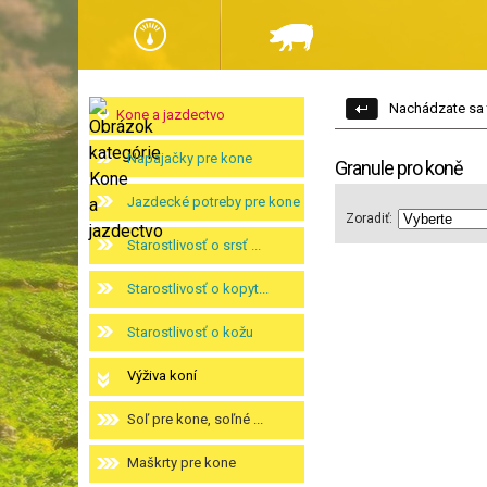
Nachádzate sa 
Kone a jazdectvo
Napájačky pre kone
Granule pro koně
Jazdecké potreby pre kone
Zoradiť:
Starostlivosť o srsť ...
Starostlivosť o kopyt...
Starostlivosť o kožu
Výživa koní
Soľ pre kone, soľné ...
Maškrty pre kone