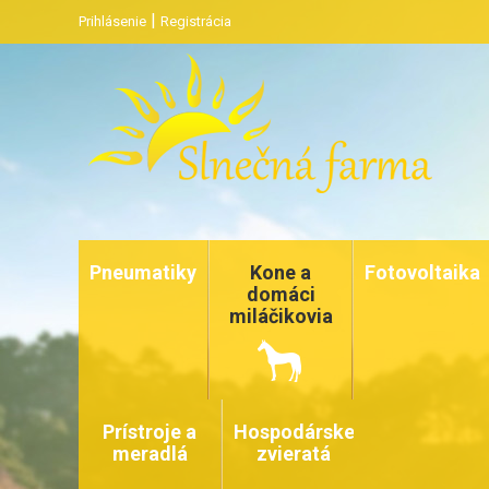
|
Prihlásenie
Registrácia
Pneumatiky
Kone a
Fotovoltaika
domáci
miláčikovia
Prístroje a
Hospodárske
meradlá
zvieratá