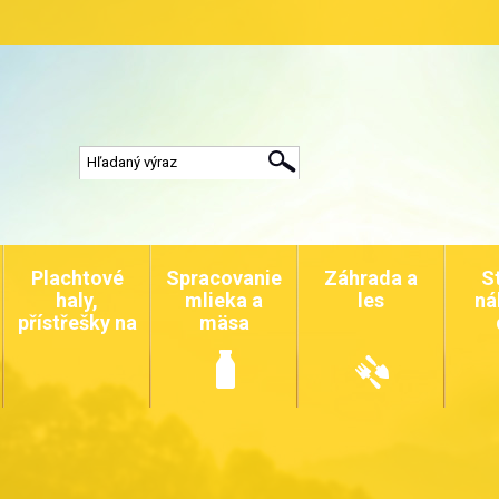
Plachtové
Spracovanie
Záhrada a
S
haly,
mlieka a
les
ná
přístřešky na
mäsa
auta a
zvířata