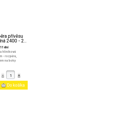
ěra přívěsu
ná 2400 - 2...
11 dní
u hliníková
m - rozpěra,
kem na boky