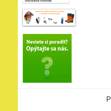
Testovanie noviniek.
P