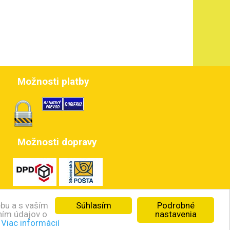
Možnosti platby
Možnosti dopravy
Súhlasím
Podrobné
ebu a s vaším
nastavenia
aním údajov o
.
Viac informácií