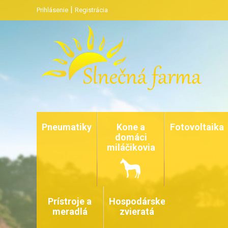
|
Prihlásenie
Registrácia
Pneumatiky
Kone a
Fotovoltaika
domáci
miláčikovia
Prístroje a
Hospodárske
meradlá
zvieratá