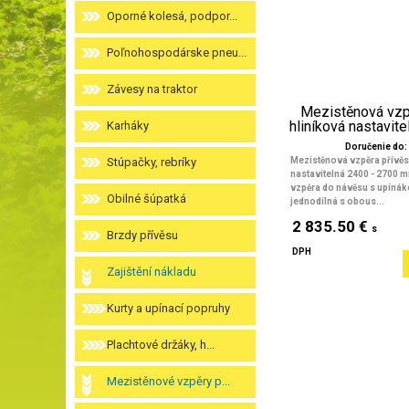
Oporné kolesá, podpor...
Poľnohospodárske pneu...
Závesy na traktor
Mezistěnová vzp
hliníková nastavitel
Karháky
Doručenie do: 
Stúpačky, rebríky
Mezistěnová vzpěra přívěs
nastavitelná 2400 - 2700 m
vzpěra do návěsu s upíná
Obilné šúpatká
jednodílná s obous...
2 835.50 €
s
Brzdy přívěsu
DPH
Zajištění nákladu
Kurty a upínací popruhy
Plachtové držáky, h...
Mezistěnové vzpěry p...