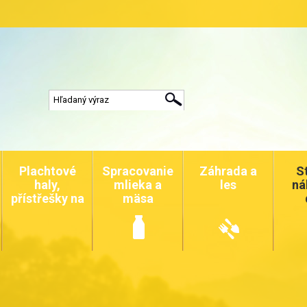
Plachtové
Spracovanie
Záhrada a
S
haly,
mlieka a
les
ná
přístřešky na
mäsa
auta a
zvířata