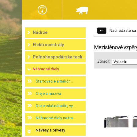
Nachádzate sa 
Nádrže
Elektrocentrály
Mezistěnové vzpěry
Poľnohospodárska tech...
Zoradiť:
Náhradné diely
Štartovacie a trakčn...
Oleje a mazivá
Dielenské náradie, vy...
Náhradné diely na tra...
Návesy a prívesy