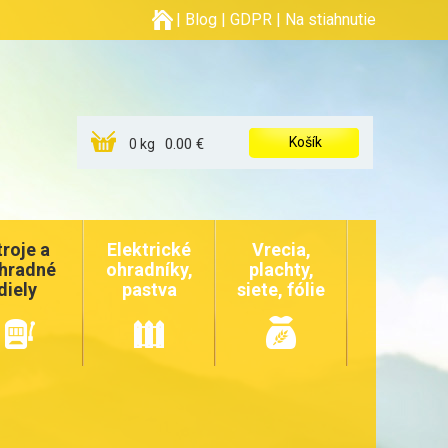
|
Blog
|
GDPR
|
Na stiahnutie
Košík
0.00 €
0 kg
troje a
Elektrické
Vrecia,
hradné
ohradníky,
plachty,
diely
pastva
siete, fólie