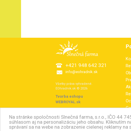
P
Ko
+421 948 642 321
Re
info@eohradnik.sk
Ob
Pr
Všetky práva vyhradené.
Ak
EOhradnik.sk © 2026
Re
Tvorba eshopu
:
Oc
WEBROYAL.sk
Co
El
Na stránke spoločnosti Slnečná farma, s.r.o., IČO 44 7
súhlasom aj na personalizáciu jeho obsahu. Kliknutím n
zm
správaní sa na webe na zobrazenie cielenej reklamy na 