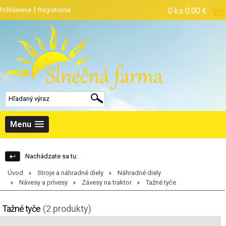
|
Prihlásenie
Registrácia
0 ks
0.00 €
Menu
Nachádzate sa tu:
Úvod
Stroje a náhradné diely
Náhradné diely
Návesy a prívesy
Závesy na traktor
Tažné tyče
Tažné tyče
(2 produkty)