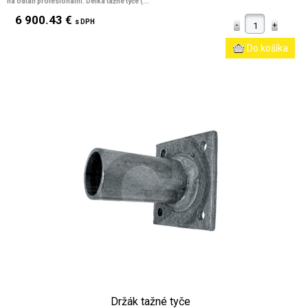
na odtah profesionální. Délka tažné tyče (...
6 900.43 €
s DPH
Držák tažné tyče