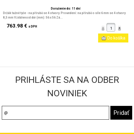
Doručenie do: 11 dní
Držák tažné tyče - na přírubě se 4 otvory. Provedení: na přírubě o síle 6 mm se 4 otvory
8,5 mm Vzdálenost děr (mm): 56 x 56 Zá...
763.98 €
s DPH
PRIHLÁSTE SA NA ODBER
NOVINIEK