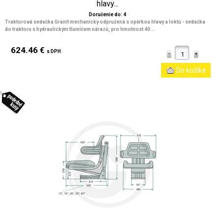
hlavy...
Doručenie do: 4
Traktorová sedačka Granit mechanicky odpružená s opěrkou hlavy a loktů - sedačka
do traktoru s hydraulickým tlumičem nárazů, pro hmotnost 40...
624.46 €
s DPH