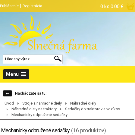
|
Prihlásenie
Registrácia
0 ks
0.00 €
Menu
Nachádzate sa tu:
Úvod
Stroje a náhradné diely
Náhradné diely
Náhradné diely na traktory
Sedačky do traktorov a vozíkov
Mechanicky odpružené sedačky
Mechanicky odpružené sedačky
(16 produktov)