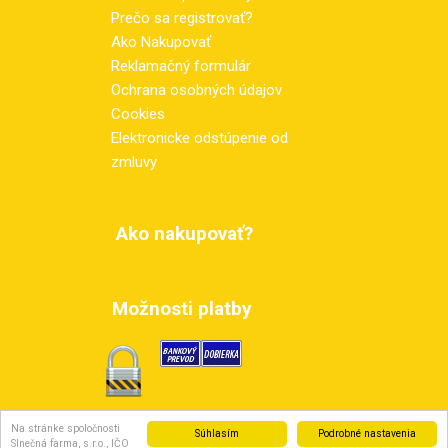
Prečo sa registrovať?
Ako Nakupovať
Reklamačný formulár
Ochrana osobných údajov
Cookies
Elektronicke odstúpenie od
zmluvy
Ako nakupovať?
Možnosti platby
Možnosti dopravy
Na stránke spoločnosti
Súhlasím
Podrobné nastavenia
Slnečná farma, s.r.o., IČO