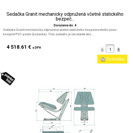
Sedačka Granit mechanicky odpružená včetně statického
bezpeč...
Doručenie do: 4
Sedačka Granit mechanicky odpružená včetně statického bezpečnostního pásu -
komplet PVC-potah (koženka). Toto sedadlo je obzvláště vho...
4 518.61 €
s DPH