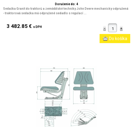
Doručenie do: 4
Sedačka Granit do traktorů a zemědělské techniky John Deere mechanicky odpružená
- traktorová sedačka má odpružené sedadlo s regulací ...
3 482.85 €
s DPH