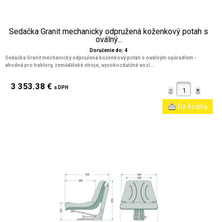
Sedačka Granit mechanicky odpružená koženkový potah s
oválný...
Doručenie do: 4
Sedačka Granit mechanicky odpružená koženkový potah s oválným opěradlem -
vhodná pro traktory, zemědělské stroje, vysokozdvižné vozí...
3 353.38 €
s DPH