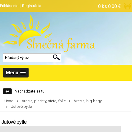
|
Prihlásenie
Registrácia
0 ks
0.00 €
Menu
Nachádzate sa tu:
Úvod
Vrecia, plachty, siete, fólie
Vrecia, big-bagy
Jutové pytle
Jutové pytle