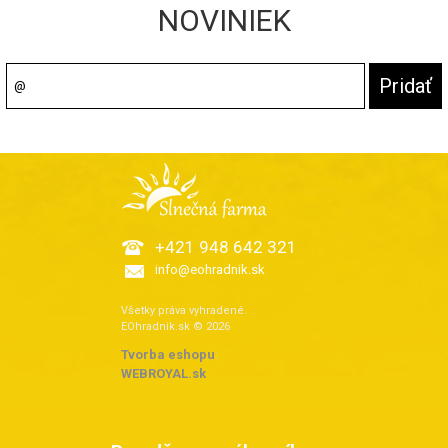
NOVINIEK
+421 948 642 321
info@eohradnik.sk
Všetky práva vyhradené.
EOhradnik.sk © 2026
Tvorba eshopu
:
WEBROYAL.sk