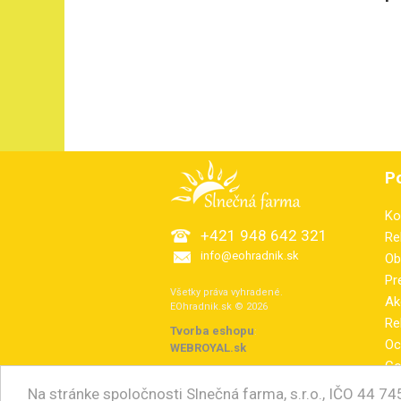
P
Ko
+421 948 642 321
Re
info@eohradnik.sk
Ob
Pr
Všetky práva vyhradené.
Ak
EOhradnik.sk © 2026
Re
Tvorba eshopu
:
Oc
WEBROYAL.sk
Co
El
Na stránke spoločnosti Slnečná farma, s.r.o., IČO 44 7