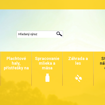
Plachtové
Spracovanie
Záhrada a
S
haly,
mlieka a
les
ná
přístřešky na
mäsa
auta a
zvířata