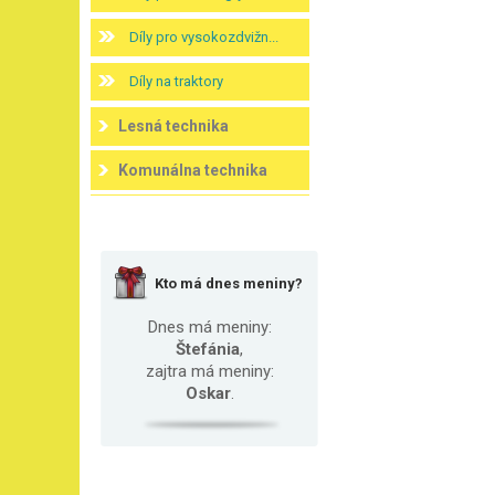
Díly pro vysokozdvižn...
Díly na traktory
Lesná technika
Komunálna technika
Kto má dnes meniny?
Dnes má meniny:
Štefánia
,
zajtra má meniny:
Oskar
.