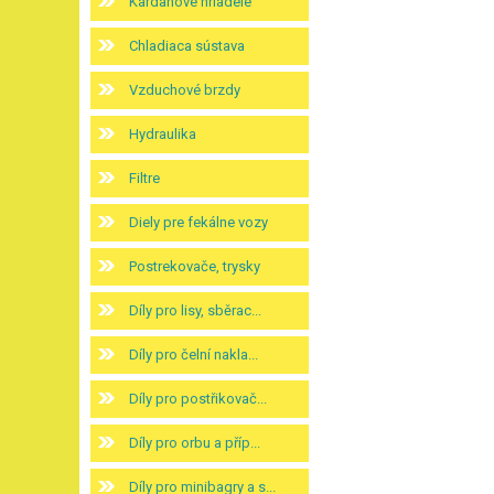
Kardanové hriadele
Chladiaca sústava
Vzduchové brzdy
Hydraulika
Filtre
Diely pre fekálne vozy
Postrekovače, trysky
Díly pro lisy, sběrac...
Díly pro čelní nakla...
Díly pro postřikovač...
Díly pro orbu a příp...
Díly pro minibagry a s...