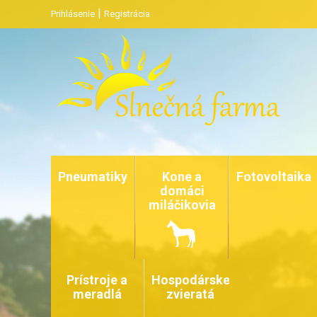
|
Prihlásenie
Registrácia
Pneumatiky
Kone a
Fotovoltaika
domáci
miláčikovia
Prístroje a
Hospodárske
meradlá
zvieratá