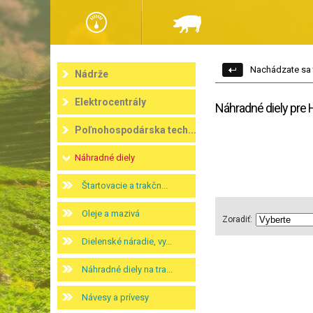
Nachádzate sa 
Nádrže
Elektrocentrály
Náhradné diely pre
Poľnohospodárska tech...
Náhradné diely
Štartovacie a trakčn...
Oleje a mazivá
Zoradiť:
Dielenské náradie, vy...
Náhradné diely na tra...
Návesy a prívesy