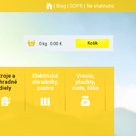
|
Blog
|
GDPR
|
Na stiahnutie
Košík
0.00 €
0 kg
troje a
Elektrické
Vrecia,
hradné
ohradníky,
plachty,
diely
pastva
siete, fólie