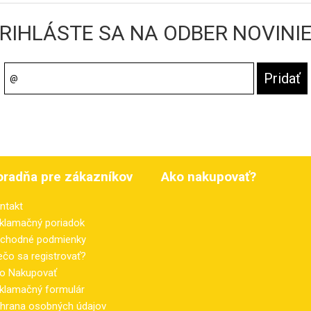
RIHLÁSTE SA NA ODBER NOVINI
oradňa pre zákazníkov
Ako nakupovať?
ntakt
klamačný poriadok
chodné podmienky
ečo sa registrovať?
o Nakupovať
klamačný formulár
hrana osobných údajov