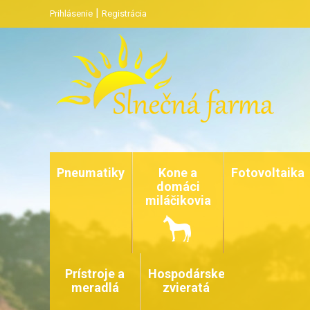
|
Prihlásenie
Registrácia
Pneumatiky
Kone a
Fotovoltaika
domáci
miláčikovia
Prístroje a
Hospodárske
meradlá
zvieratá