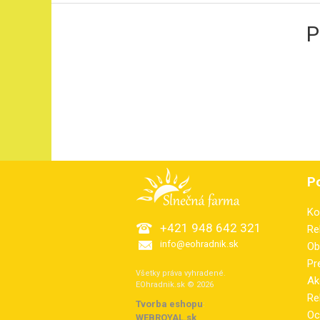
P
P
Ko
+421 948 642 321
Re
info@eohradnik.sk
Ob
Pr
Všetky práva vyhradené.
Ak
EOhradnik.sk © 2026
Re
Tvorba eshopu
:
Oc
WEBROYAL.sk