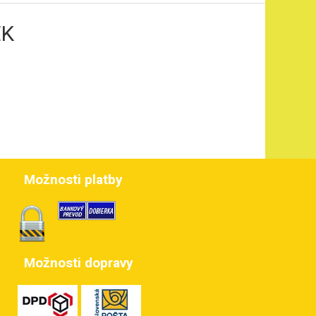
EK
Možnosti platby
Možnosti dopravy