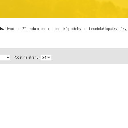
tu:
Úvod
Záhrada a les
Lesnické potřeby
Lesnické lopatky, háky, 
Počet na stranu: