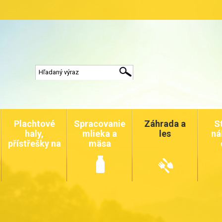
Plachtové
Spracovanie
Záhrada a
S
haly,
mlieka a
les
ná
přístřešky na
mäsa
auta a
zvířata