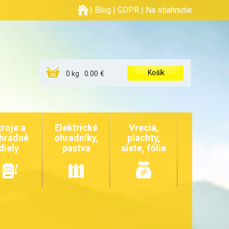
|
Blog
|
GDPR
|
Na stiahnutie
Košík
0.00 €
0 kg
troje a
Elektrické
Vrecia,
hradné
ohradníky,
plachty,
diely
pastva
siete, fólie