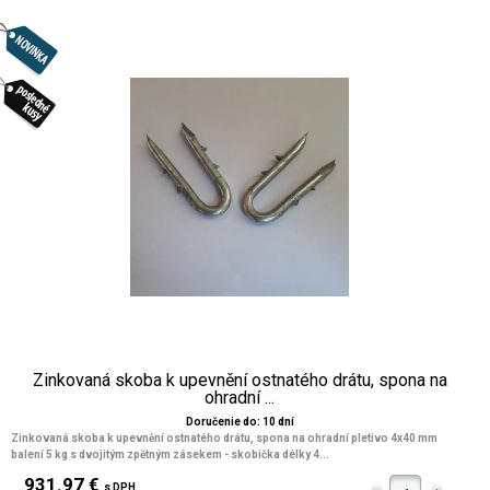
Zinkovaná skoba k upevnění ostnatého drátu, spona na
ohradní ...
Doručenie do: 10 dní
Zinkovaná skoba k upevnění ostnatého drátu, spona na ohradní pletivo 4x40 mm
balení 5 kg s dvojitým zpětným zásekem - skobička délky 4...
931.97 €
s DPH