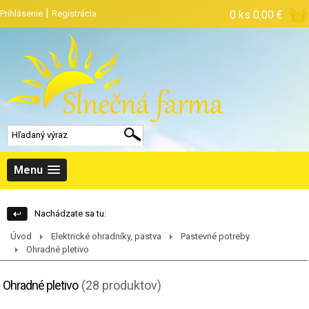
|
Prihlásenie
Registrácia
0 ks
0.00 €
Menu
Nachádzate sa tu:
Úvod
Elektrické ohradníky, pastva
Pastevné potreby
Ohradné pletivo
Ohradné pletivo
(28 produktov)