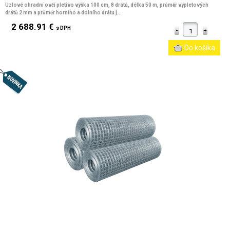
Uzlové ohradní ovčí pletivo výška 100 cm, 8 drátů, délka 50 m, průměr výpletových
drátů 2 mm a průměr horního a dolního drátu j...
2 688.91 €
s DPH