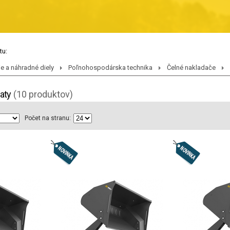
tu:
je a náhradné diely
Poľnohospodárska technika
Čelné nakladače
aty
(10 produktov)
Počet na stranu: