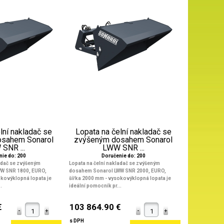
lní nakladač se
Lopata na čelní nakladač se
osahem Sonarol
zvýšeným dosahem Sonarol
SNR ...
LWW SNR ...
nie do: 200
Doručenie do: 200
ladač se zvýšeným
Lopata na čelní nakladač se zvýšeným
W SNR 1800, EURO,
dosahem Sonarol LWW SNR 2000, EURO,
kovýklopná lopata je
šířka 2000 mm
- vysokovýklopná lopata je
.
ideální pomocník pr...
€
103 864.90 €
s DPH