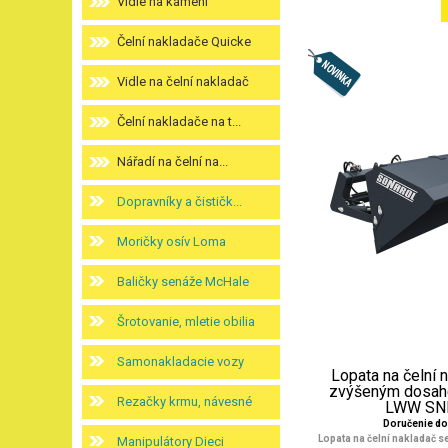
Vidle na kamení
Čelní nakladače Quicke
Vidle na čelní nakladač
Čelní nakladače na t...
Nářadí na čelní na...
Dopravníky a čističk...
Moričky osív Loma
Baličky senáže McHale
Šrotovanie, mletie obilia
Samonakladacie vozy
Lopata na čelní 
zvýšeným dosah
Rezačky krmu, návesné
LWW SNR 
Doručenie do
Lopata na čelní nakladač 
Manipulátory Dieci