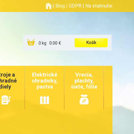
|
Blog
|
GDPR
|
Na stiahnutie
Košík
0.00 €
0 kg
troje a
Elektrické
Vrecia,
hradné
ohradníky,
plachty,
diely
pastva
siete, fólie