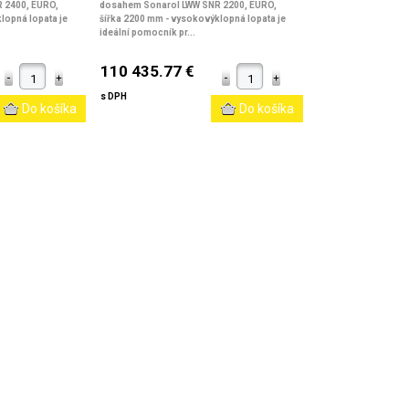
 2400, EURO,
dosahem Sonarol LWW SNR 2200, EURO,
lopná lopata je
šířka 2200 mm
- vysokovýklopná lopata je
ideální pomocník pr...
110 435.77 €
s DPH