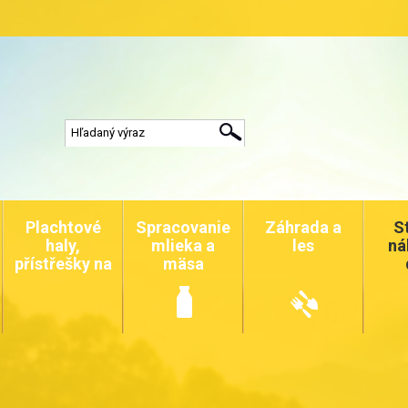
Plachtové
Spracovanie
Záhrada a
S
haly,
mlieka a
les
ná
přístřešky na
mäsa
auta a
zvířata