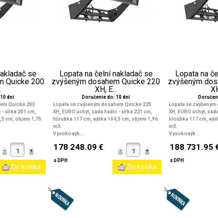
nakladač se
Lopata na čelní nakladač se
Lopata na če
 Quicke 200
zvýšeným dosahem Quicke 220
zvýšeným dos
.
XH, E...
XH
10 dní
Doručenie do: 10 dní
Doručeni
hem Quicke 200
Lopata se zvýšeným dosahem Quicke 220
Lopata se zvýšeným
 - šířka 201 cm,
XH, EURO úchyt, sada hadic - šířka 221 cm,
XH, EURO úchyt, sada
,5 cm, objem 1,75
hloubka 117 cm, výška 104,5 cm, objem 1,96
hloubka 117 cm, výš
m3.
m3.
Vysokovýk...
Vysokovýk...
178 248.09 €
188 731.95 
s DPH
s DPH