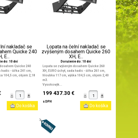
lní nakladač se
Lopata na čelní nakladač se
ahem Quicke 240
zvýšeným dosahem Quicke 260
, E...
XH, E...
e do: 10 dní
Doručenie do: 10 dní
 dosahem Quicke 240
Lopata se zvýšeným dosahem Quicke 260
 hadic - šířka 241 cm,
XH, EURO úchyt, sada hadic - šířka 261 cm,
ka 104,5 cm, objem 2,18
hloubka 117 cm, výška 104,5 cm, objem 2,40
m3.
Vysokovýk...
€
199 437.30 €
s DPH