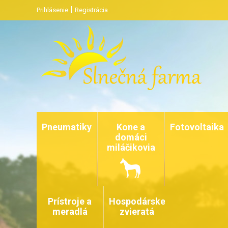
|
Prihlásenie
Registrácia
Pneumatiky
Kone a
Fotovoltaika
domáci
miláčikovia
Prístroje a
Hospodárske
meradlá
zvieratá