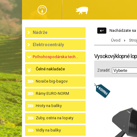
Nachádzate sa 
Nádrže
Úvod
Stro
Elektrocentrály
Vysokovýklopné lop
Poľnohospodárska tech...
Čelné nakladače
Zoradiť:
Nosiče big-bagov
Rámy EURO-NORM
Hroty na balíky
Zuby, ostria na lopaty
Vidly na balíky