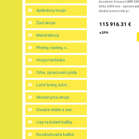
dosahem Sonarol LWW SNR
šířka 2400 mm
- vysokovýk
Aplikátory hnojív
ideální pomocník pr...
Žací stroje
115 916.31 €
s DPH
Malotraktory
Přívěsy, návěsy, v...
Hnojící technika
Orba, zpracování půdy
Luční brány, luční...
Sklizeň píce stroje
Dusače siláže a sen...
Lisy na kulaté balíky...
Rozdružovače balíků