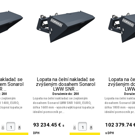
nakladač se
Lopata na čelní nakladač se
Lopata na če
em Sonarol
zvýšeným dosahem Sonarol
zvýšeným d
...
LWW SNR ...
LWW 
: 200
Doručenie do: 200
Doruče
se zvýšeným
Lopata na čelní nakladač se zvýšeným
Lopata na čelní nak
 1400, EURO,
dosahem Sonarol LWW SNR 1600, EURO,
dosahem Sonarol LW
lopná lopata je
šířka 1600 mm
- vysokovýklopná lopata je
šířka 1800 mm
- vyso
ideální pomocník pr...
ideální pomocník pr..
93 234.45 €
102 379.74 
s
DPH
s DPH