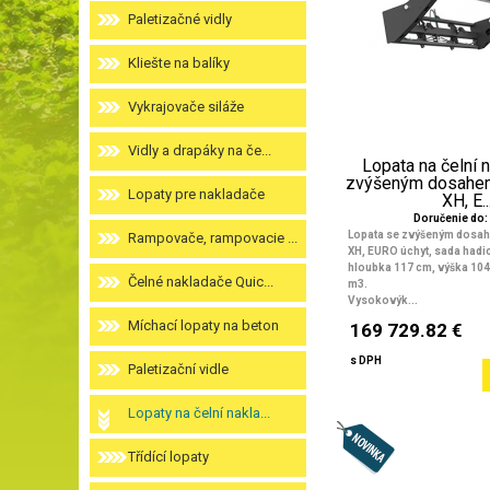
Paletizačné vidly
Kliešte na balíky
Vykrajovače siláže
Vidly a drapáky na če...
Lopata na čelní 
zvýšeným dosahem
Lopaty pre nakladače
XH, E..
Doručenie do: 
Lopata se zvýšeným dosa
Rampovače, rampovacie ...
XH, EURO úchyt, sada hadic
hloubka 117 cm, výška 104
Čelné nakladače Quic...
m3.
Vysokovýk...
Míchací lopaty na beton
169 729.82 €
s DPH
Paletizační vidle
Lopaty na čelní nakla...
Třídící lopaty