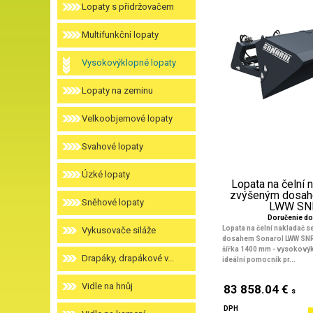
Lopaty s přidržovačem
Multifunkční lopaty
Vysokovýklopné lopaty
Lopaty na zeminu
Velkoobjemové lopaty
Svahové lopaty
Úzké lopaty
Lopata na čelní 
zvýšeným dosah
Sněhové lopaty
LWW SNR 
Doručenie do
Lopata na čelní nakladač 
Vykusovače siláže
dosahem Sonarol LWW SNR
šířka 1400 mm
- vysokovýk
Drapáky, drapákové v...
ideální pomocník pr...
Vidle na hnůj
83 858.04 €
s
DPH