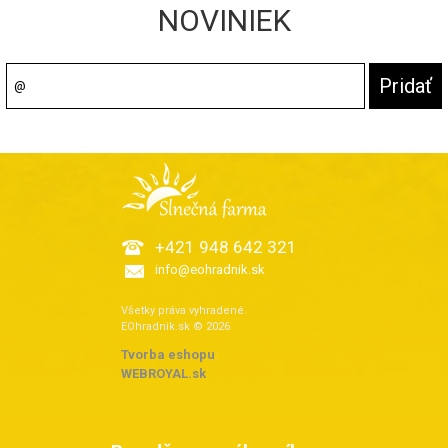
NOVINIEK
+421 948 642 321
info@eohradnik.sk
Všetky práva vyhradené.
EOhradnik.sk © 2026
Tvorba eshopu
:
WEBROYAL.sk