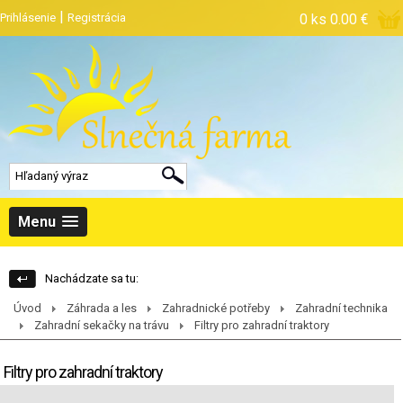
|
Prihlásenie
Registrácia
0 ks
0.00 €
Menu
Nachádzate sa tu:
Úvod
Záhrada a les
Zahradnické potřeby
Zahradní technika
Zahradní sekačky na trávu
Filtry pro zahradní traktory
Filtry pro zahradní traktory