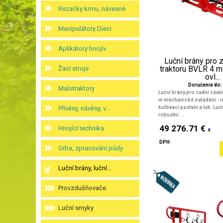
Rezačky krmu, návesné
Manipulátory Dieci
Aplikátory hnojív
Luční brány pro 
traktoru BVLR 4 
Žací stroje
ovl...
Doručenie do: 
Malotraktory
Luční brány pro zadní závě
m mechanické ovládání
- i
Přívěsy, návěsy, v...
kultivaci pastvin a luk. Lu
robustní ...
49 276.71 €
Hnojící technika
s
DPH
Orba, zpracování půdy
Luční brány, luční...
Provzdušňovače
Luční smyky