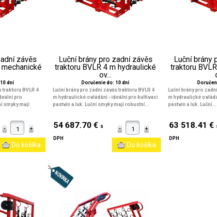
zadní závěs
Luční brány pro zadní závěs
Luční brány 
m mechanické
traktoru BVLR 4 m hydraulické
traktoru BVLR
ov...
10 dní
Doručenie do: 10 dní
Doručeni
s traktoru BVLR 4
Luční brány pro zadní závěs traktoru BVLR 4
Luční brány pro zadn
deální pro
m hydraulické ovládání
- ideální pro kultivaci
m hydraulické ovlád
ční smyky mají
pastvin a luk. Luční smyky mají robustní...
pastvin a luk. Luční...
54 687.70 €
63 518.41 €
s
DPH
DPH