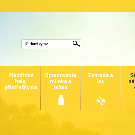
Plachtové
Spracovanie
Záhrada a
S
haly,
mlieka a
les
ná
přístřešky na
mäsa
auta a
zvířata