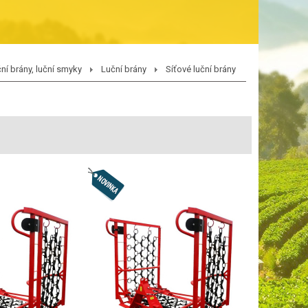
ní brány, luční smyky
Luční brány
Síťové luční brány