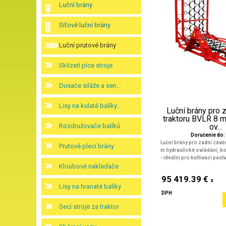
Luční brány
Síťové luční brány
Luční prutové brány
Sklizeň píce stroje
Dusače siláže a sen...
Lisy na kulaté balíky...
Luční brány pro 
traktoru BVLR 8 m
Rozdružovače balíků
ov...
Doručenie do: 
Luční brány pro zadní závě
Prutové plecí brány
m hydraulické ovládání, ko
- ideální pro kultivaci pastv
Kloubové nakladače
95 419.39 €
s
Lisy na hranaté balíky
DPH
Secí stroje za traktor