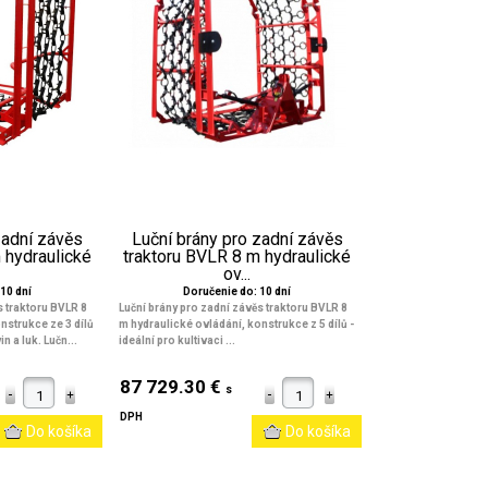
zadní závěs
Luční brány pro zadní závěs
 hydraulické
traktoru BVLR 8 m hydraulické
ov...
10 dní
Doručenie do: 10 dní
s traktoru BVLR 8
Luční brány pro zadní závěs traktoru BVLR 8
nstrukce ze 3 dílů
m hydraulické ovládání, konstrukce z 5 dílů
-
in a luk. Lučn...
ideální pro kultivaci ...
87 729.30 €
s
DPH