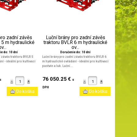
pro zadní závěs
Luční brány pro zadní závěs
 5 m hydraulické
traktoru BVLR 6 m hydraulické
ov...
ov...
e do: 10 dní
Doručenie do: 10 dní
í závěs traktoru BVLR 5
Luční brány pro zadní závěs traktoru BVLR 6
ání
- ideální pro kultivaci
m hydraulické ovládání
- ideální pro kultivaci
pastvin a luk. Luční...
76 050.25 €
s
s
DPH