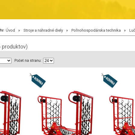
tu:
Úvod
Stroje a náhradné diely
Poľnohospodárska technika
Luč
6 produktov)
Počet na stranu: