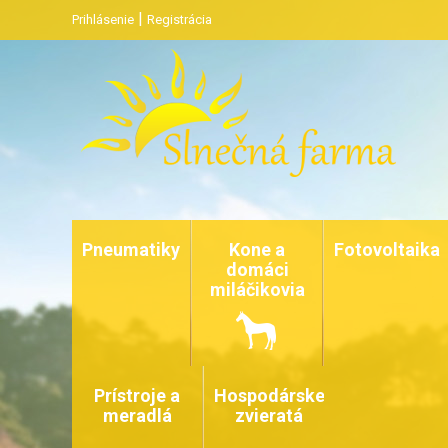
|
Prihlásenie
Registrácia
Pneumatiky
Kone a
Fotovoltaika
domáci
miláčikovia
Prístroje a
Hospodárske
meradlá
zvieratá