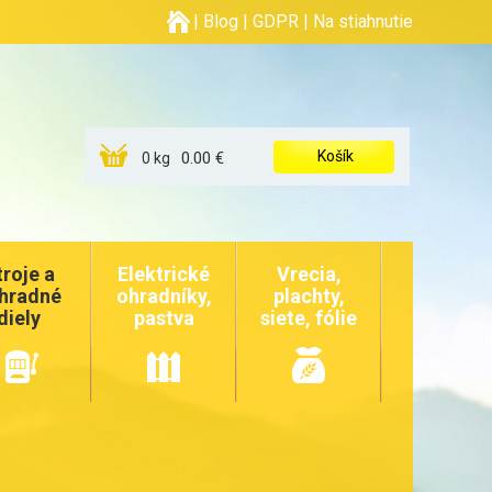
|
Blog
|
GDPR
|
Na stiahnutie
Košík
0.00 €
0 kg
troje a
Elektrické
Vrecia,
hradné
ohradníky,
plachty,
diely
pastva
siete, fólie