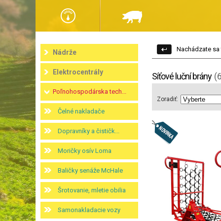
Nachádzate sa 
Nádrže
Elektrocentrály
Síťové luční brány
(
Poľnohospodárska tech...
Zoradiť:
Čelné nakladače
Dopravníky a čističk...
Moričky osív Loma
Baličky senáže McHale
Šrotovanie, mletie obilia
Samonakladacie vozy