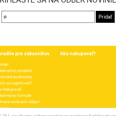
oradňa pre zákazníkov
Ako nakupovať?
ntakt
klamačný poriadok
chodné podmienky
ečo sa registrovať?
o Nakupovať
klamačný formulár
hrana osobných údajov
okies
ektronicke odstúpenie od