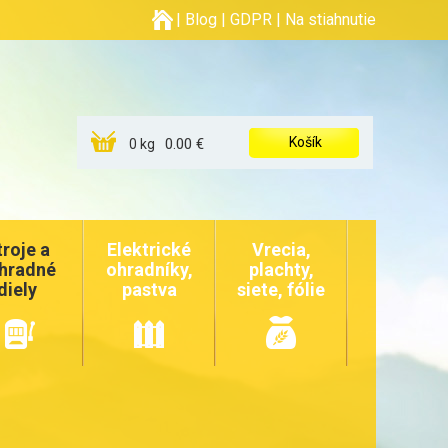
|
Blog
|
GDPR
|
Na stiahnutie
Košík
0.00 €
0 kg
troje a
Elektrické
Vrecia,
hradné
ohradníky,
plachty,
diely
pastva
siete, fólie