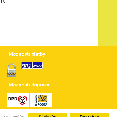
Možnosti platby
Možnosti dopravy
Súhlasím
Podrobné