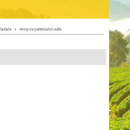
akladače
Hroty na paletizační vidle