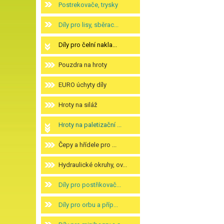
Postrekovače, trysky
Díly pro lisy, sběrac...
Díly pro čelní nakla...
Pouzdra na hroty
EURO úchyty díly
Hroty na siláž
Hroty na paletizační ...
Čepy a hřídele pro ...
Hydraulické okruhy, ov...
Díly pro postřikovač...
Díly pro orbu a příp...