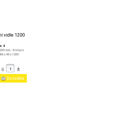
ní vidle 1200
o: 4
1200 mm - hrot pro
80 x 40 x 1200