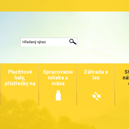
Plachtové
Spracovanie
Záhrada a
S
haly,
mlieka a
les
ná
přístřešky na
mäsa
auta a
zvířata