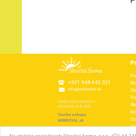
P
Ko
+421 948 642 321
Re
info@eohradnik.sk
Ob
Pr
Všetky práva vyhradené.
Ak
EOhradnik.sk © 2026
Re
Tvorba eshopu
:
Oc
WEBROYAL.sk
Co
El