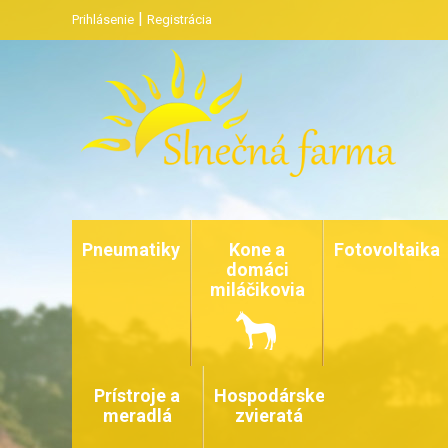
|
Prihlásenie
Registrácia
Pneumatiky
Kone a
Fotovoltaika
domáci
miláčikovia
Prístroje a
Hospodárske
meradlá
zvieratá