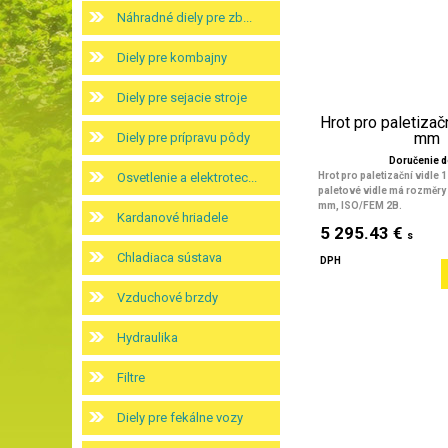
Náhradné diely pre zb...
Diely pre kombajny
Diely pre sejacie stroje
Hrot pro paletizač
mm
Diely pre prípravu pôdy
Doručenie d
Osvetlenie a elektrotec...
Hrot pro paletizační vidle 
paletové vidle má rozměry 
mm, ISO/FEM 2B.
Kardanové hriadele
5 295.43 €
s
Chladiaca sústava
DPH
Vzduchové brzdy
Hydraulika
Filtre
Diely pre fekálne vozy