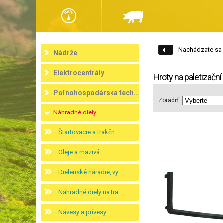
Nachádzate sa 
Nádrže
Elektrocentrály
Hroty na paletizační 
Poľnohospodárska tech...
Zoradiť:
Náhradné diely
Štartovacie a trakčn...
Oleje a mazivá
Dielenské náradie, vy...
Náhradné diely na tra...
Návesy a prívesy