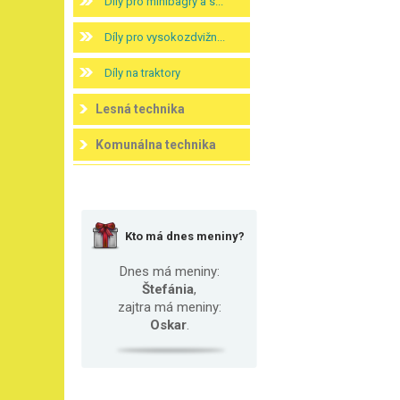
Díly pro minibagry a s...
Díly pro vysokozdvižn...
Díly na traktory
Lesná technika
Komunálna technika
Kto má dnes meniny?
Dnes má meniny:
Štefánia
,
zajtra má meniny:
Oskar
.