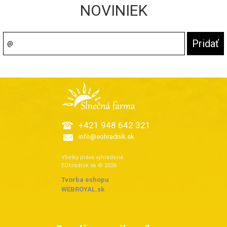
NOVINIEK
+421 948 642 321
info@eohradnik.sk
Všetky práva vyhradené.
EOhradnik.sk © 2026
Tvorba eshopu
:
WEBROYAL.sk