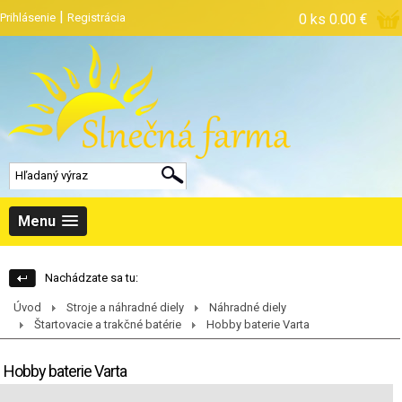
|
Prihlásenie
Registrácia
0 ks
0.00 €
Menu
Nachádzate sa tu:
Úvod
Stroje a náhradné diely
Náhradné diely
Štartovacie a trakčné batérie
Hobby baterie Varta
Hobby baterie Varta