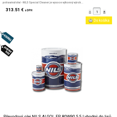
potravinářství - NILS Special Cleaner je vysoce výkonný výrob...
313.51 €
s DPH
Převodový olej NILS ALGOL EP 80W90 5,5 l vhodný do lisů