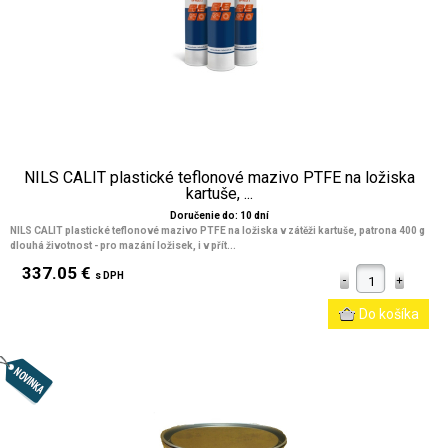
NILS CALIT plastické teflonové mazivo PTFE na ložiska
kartuše, ...
Doručenie do: 10 dní
NILS CALIT plastické teflonové mazivo PTFE na ložiska v zátěži kartuše, patrona 400 g
dlouhá životnost - pro mazání ložisek, i v přít...
337.05 €
s DPH