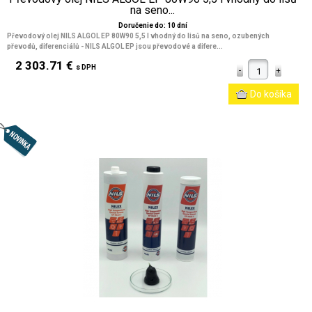
na seno...
Doručenie do: 10 dní
Převodový olej NILS ALGOL EP 80W90 5,5 l vhodný do lisů na seno, ozubených
převodů, diferenciálů - NILS ALGOL EP jsou převodové a difere...
2 303.71 €
s DPH