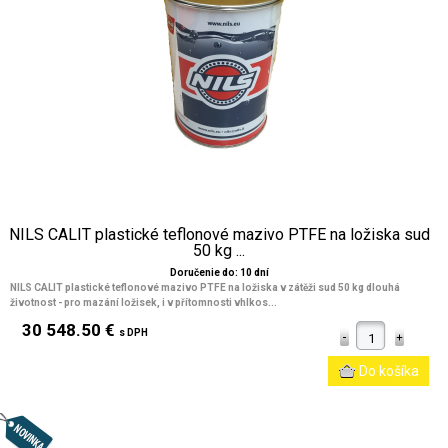
NILS CALIT plastické teflonové mazivo PTFE na ložiska sud
50 kg ...
Doručenie do: 10 dní
NILS CALIT plastické teflonové mazivo PTFE na ložiska v zátěži sud 50 kg dlouhá
životnost - pro mazání ložisek, i v přítomnosti vhlkos...
30 548.50 €
s DPH