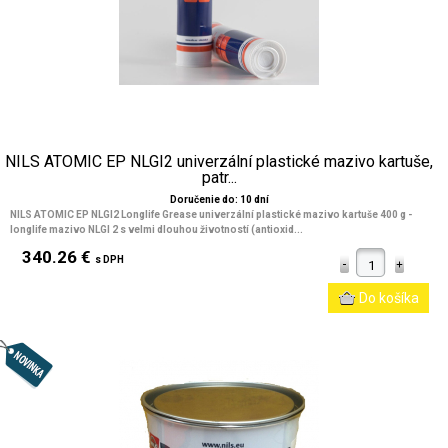
NILS ATOMIC EP NLGI2 univerzální plastické mazivo kartuše,
patr...
Doručenie do: 10 dní
NILS ATOMIC EP NLGI2 Longlife Grease univerzální plastické mazivo kartuše 400 g -
longlife mazivo NLGI 2 s velmi dlouhou životností (antioxid...
340.26 €
s DPH