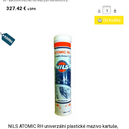
ml - výkonné mazivo na řetězy při extrémních p...
327.42 €
s DPH
NILS ATOMIC RH univerzální plastické mazivo kartuše,