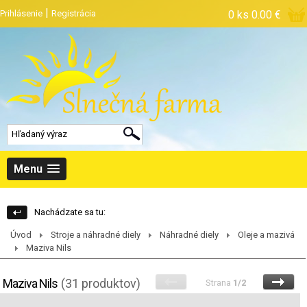
|
Prihlásenie
Registrácia
0 ks
0.00 €
Menu
Nachádzate sa tu:
Úvod
Stroje a náhradné diely
Náhradné diely
Oleje a mazivá
Maziva Nils
Maziva Nils
(31 produktov)
Strana
1/2