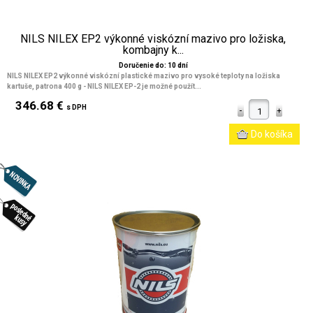
NILS NILEX EP2 výkonné viskózní mazivo pro ložiska,
kombajny k...
Doručenie do: 10 dní
NILS NILEX EP2 výkonné viskózní plastické mazivo pro vysoké teploty na ložiska
kartuše, patrona 400 g - NILS NILEX EP-2 je možné použít...
346.68 €
s DPH