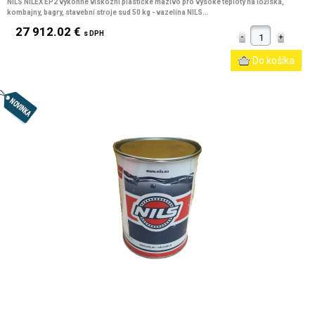
NILS NILEX EP2 výkonné viskózní plastické mazivo pro vysoké teploty na ložiska,
kombajny, bagry, stavební stroje sud 50 kg - vazelína NILS...
27 912.02 €
s DPH