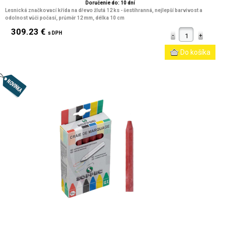
Doručenie do: 10 dní
Lesnická značkovací křída na dřevo žlutá 12 ks - šestihranná, nejlepší barvivost a
odolnost vůči počasí, průměr 12 mm, délka 10 cm
309.23 €
s DPH