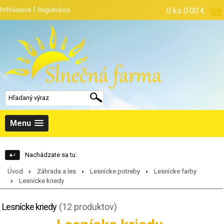
|
Prihlásenie
Registrácia
0 ks
0.00 €
Menu
Nachádzate sa tu:
Úvod
Záhrada a les
Lesnícke potreby
Lesnícke farby
Lesnícke kriedy
Lesnícke kriedy
(12 produktov)