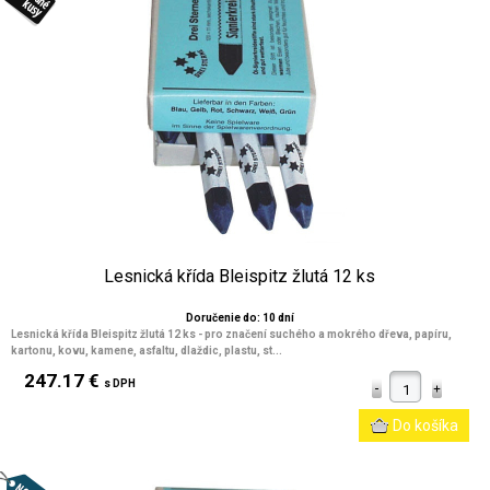
Lesnická křída Bleispitz žlutá 12 ks
Doručenie do: 10 dní
Lesnická křída Bleispitz žlutá 12 ks - pro značení suchého a mokrého dřeva, papíru,
kartonu, kovu, kamene, asfaltu, dlaždic, plastu, st...
247.17 €
s DPH