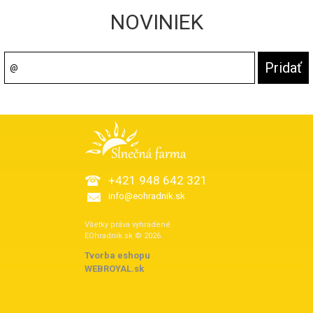
NOVINIEK
+421 948 642 321
info@eohradnik.sk
Všetky práva vyhradené.
EOhradnik.sk © 2026
Tvorba eshopu
:
WEBROYAL.sk