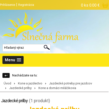
|
Prihlásenie
Registrácia
0 ks
0.00 €
Menu
Nachádzate sa tu:
Úvod
Kone a jazdectvo
Jazdecké potreby pre jazdcov
Jazdecké prilby
Kone a domáci miláčikovia
Jazdecké prilby
(1 produkt)