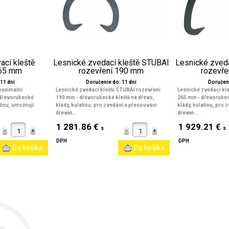
ací kleště
Lesnické zvedací kleště STUBAI
Lesnické zved
265 mm
rozevření 190 mm
rozevř
11 dní
Doručenie do: 11 dní
Doručeni
maximální
Lesnické zvedací kleště STUBAI rozevření
Lesnické zvedací kl
- dřevorubecké
190 mm - dřevorubecké kleště na dřevo,
265 mm - dřevorubec
atinu, umožňují
klády, kulatinu, pro zvedání a přesouvání
klády, kulatinu, pro
dřevěn...
dřevěn...
1 281.86 €
1 929.21 €
s
s
DPH
DPH