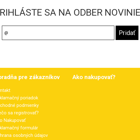
RIHLÁSTE SA NA ODBER NOVINI
oradňa pre zákazníkov
Ako nakupovať?
ntakt
klamačný poriadok
chodné podmienky
ečo sa registrovať?
o Nakupovať
klamačný formulár
hrana osobných údajov