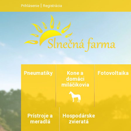
|
Prihlásenie
Registrácia
Pneumatiky
Kone a
Fotovoltaika
domáci
miláčikovia
Prístroje a
Hospodárske
meradlá
zvieratá