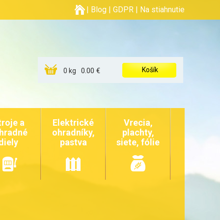
|
Blog
|
GDPR
|
Na stiahnutie
Košík
0.00 €
0 kg
troje a
Elektrické
Vrecia,
hradné
ohradníky,
plachty,
diely
pastva
siete, fólie