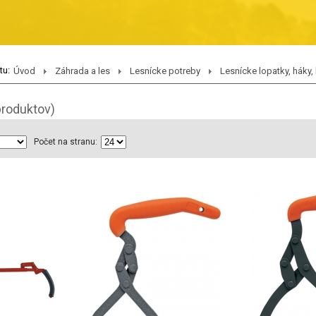
tu:
Úvod
Záhrada a les
Lesnícke potreby
Lesnícke lopatky, háky, 
produktov)
Počet na stranu: