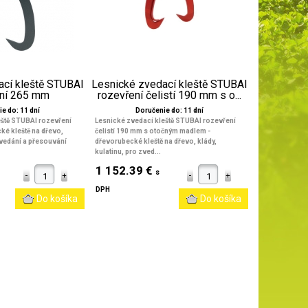
ací kleště STUBAI
Lesnické zvedací kleště STUBAI
ení 265 mm
rozevření čelistí 190 mm s o...
e do: 11 dní
Doručenie do: 11 dní
eště STUBAI rozevření
Lesnické zvedací kleště STUBAI rozevření
ké kleště na dřevo,
čelistí 190 mm s otočným madlem -
 zvedání a přesouvání
dřevorubecké kleště na dřevo, klády,
kulatinu, pro zved...
1 152.39 €
s
DPH