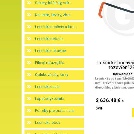
Sekery, káľačky, sek...
Kanistre, lieviky, zber...
Lesnícke mačety a kos...
Lesnícke reťaze
Lesnícke rukavice
Lesnické podávac
Pílové reťaze, lišt...
rozevření 
Oblúkové píly, kozy
Doručenie do: 
Lesnické podávací kleště E
mm - dřevorubecké přibližo
Lesnícke laná
dřevo, klády, kulatinu, umož
Lapače lykožrúta
2 636.48 €
s
DPH
Potreby pre prácu na s...
Lesnícka obuv