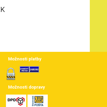
EK
Možnosti platby
Možnosti dopravy