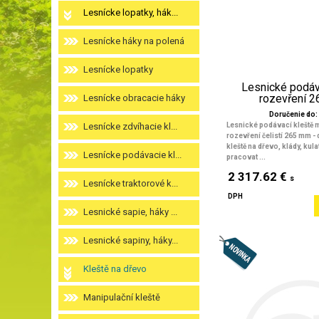
Lesnícke lopatky, hák...
Lesnícke háky na polená
Lesnícke lopatky
Lesnické podáv
rozevření 
Lesnícke obracacie háky
Doručenie do: 
Lesnícke zdvíhacie kl...
Lesnické podávací kleště 
rozevření čelistí 265 mm 
kleště na dřevo, klády, kul
Lesnícke podávacie kl...
pracovat ...
2 317.62 €
s
Lesnícke traktorové k...
DPH
Lesnické sapie, háky ...
Lesnické sapiny, háky...
Kleště na dřevo
Manipulační kleště