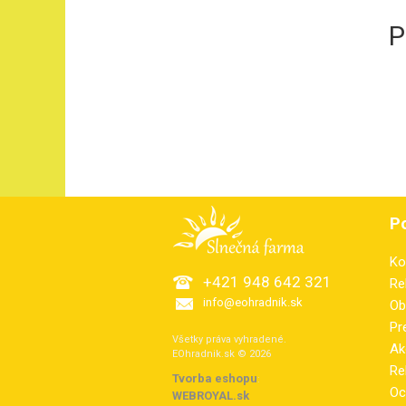
P
P
Ko
+421 948 642 321
Re
info@eohradnik.sk
Ob
Pr
Všetky práva vyhradené.
Ak
EOhradnik.sk © 2026
Re
Tvorba eshopu
:
Oc
WEBROYAL.sk