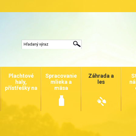
Plachtové
Spracovanie
Záhrada a
S
haly,
mlieka a
les
ná
přístřešky na
mäsa
auta a
zvířata