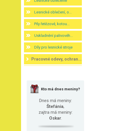
Lesnícke oblečenie
Lesnické oblečení, o...
Pily řetězové, kotou...
Uskladnění palivovéh...
Díly pro lesnické stroje
Pracovné odevy, ochran...
Kto má dnes meniny?
Dnes má meniny:
Štefánia
,
zajtra má meniny:
Oskar
.