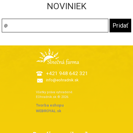
NOVINIEK
+421 948 642 321
info@eohradnik.sk
Všetky práva vyhradené.
EOhradnik.sk © 2026
Tvorba eshopu
:
WEBROYAL.sk