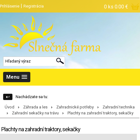
|
Prihlásenie
Registrácia
0 ks
0.00 €
Menu
Nachádzate sa tu:
Úvod
Záhrada a les
Zahradnické potřeby
Zahradní technika
Zahradní sekačky na trávu
Plachty na zahradní traktory, sekačky
Plachty na zahradní traktory, sekačky