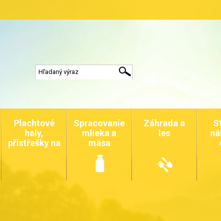
Plachtové
Spracovanie
Záhrada a
S
haly,
mlieka a
les
ná
přístřešky na
mäsa
auta a
zvířata