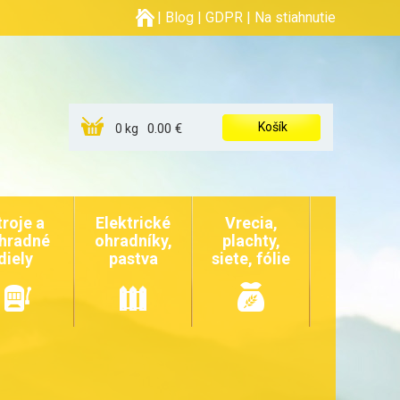
|
Blog
|
GDPR
|
Na stiahnutie
Košík
0.00 €
0 kg
troje a
Elektrické
Vrecia,
hradné
ohradníky,
plachty,
diely
pastva
siete, fólie