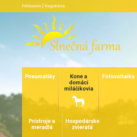
|
Prihlásenie
Registrácia
Pneumatiky
Kone a
Fotovoltaika
domáci
miláčikovia
Prístroje a
Hospodárske
meradlá
zvieratá