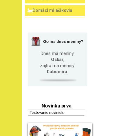
Domáci miláčikovia
Kto má dnes meniny?
Dnes má meniny:
Oskar
,
zajtra má meniny:
Ľubomíra
.
Novinka prva
Testovanie noviniek.