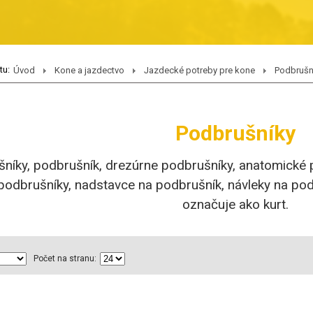
tu:
Úvod
Kone a jazdectvo
Jazdecké potreby pre kone
Podbrušn
Podbrušníky
níky, podbrušník, drezúrne podbrušníky, anatomické p
podbrušníky, nadstavce na podbrušník, návleky na pod
označuje ako kurt.
Počet na stranu: