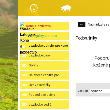
Nachádzate sa 
Kone a jazdectvo
Napájačky pre kone
Podbrušníky
Jazdecké potreby pre kone
Jazdecké biče
Podbruš
kožené 
Opraty
Ohlávky a vodítka pre...
Uzdy a uzdičky
Zoradiť:
Podsedlové dečky
Jazdecké sedlá