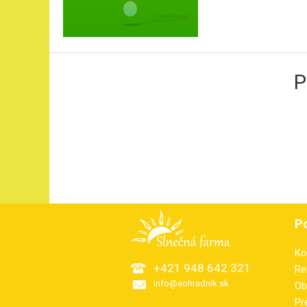
P
P
Ko
+421 948 642 321
Re
info@eohradnik.sk
Ob
Pr