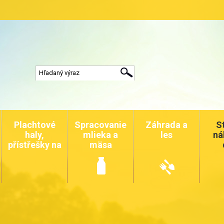
Plachtové
Spracovanie
Záhrada a
S
haly,
mlieka a
les
ná
přístřešky na
mäsa
auta a
zvířata