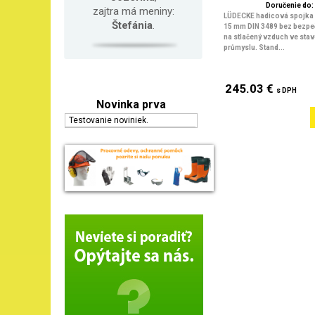
Doručenie do: 
zajtra má meniny:
LÜDECKE hadicová spojka p
Štefánia
.
15 mm DIN 3489 bez bezpe
na stlačený vzduch ve stav
průmyslu. Stand...
245.03 €
s DPH
Novinka prva
Testovanie noviniek.