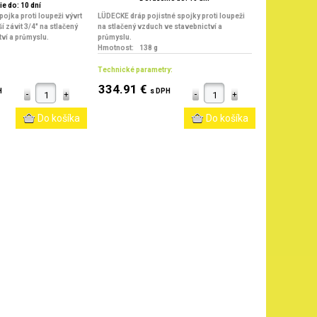
e do: 10 dní
jka proti loupeži vývrt
LÜDECKE dráp pojistné spojky proti loupeži
 závit 3/4" na stlačený
na stlačený vzduch ve stavebnictví a
ví a průmyslu.
průmyslu.
Hmotnost: 138 g
Technické parametry:
334.91 €
H
s DPH