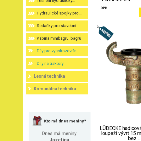
Těsnění hydraulický...
s
DPH
Hydraulické spojky pro...
Sedačky pro stavební ...
Kabina minibagru, bagru
Díly pro vysokozdvižn...
Díly na traktory
Lesná technika
Komunálna technika
Kto má dnes meniny?
LÜDECKE hadicová 
loupeži vývrt 15
Dnes má meniny:
bez ...
Jozefína
,