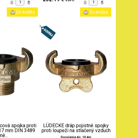
s DPH
ová spojka proti
LÜDECKE dráp pojistné spojky
t 17 mm DIN 3489
proti loupeži na stlačený vzduch
ně...
Doručenie do: 10 dní