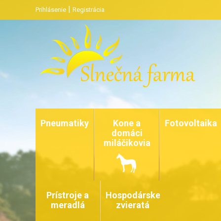
|
Prihlásenie
Registrácia
Pneumatiky
Kone a
Fotovoltaika
domáci
miláčikovia
Prístroje a
Hospodárske
meradlá
zvieratá