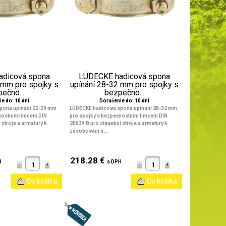
adicová spona
LÜDECKE hadicová spona
 mm pro spojky s
upínání 28-32 mm pro spojky s
ečno...
bezpečno...
e do: 10 dní
Doručenie do: 10 dní
pona upínání 22-29 mm
LÜDECKE hadicová spona upínání 28-32 mm
nostním límcem DIN
pro spojky s bezpečnostním límcem DIN
 stroje a armatury k
20039 B pro stavební stroje a armatury k
zásobování s...
218.28 €
H
s DPH