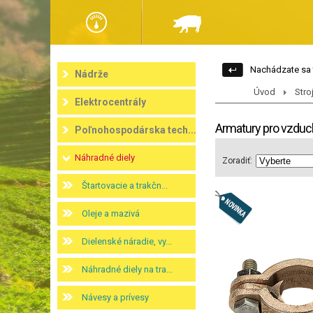
Nachádzate sa 
Nádrže
Úvod
Stro
Elektrocentrály
Armatury pro vzduc
Poľnohospodárska tech...
Náhradné diely
Zoradiť:
Štartovacie a trakčn...
Oleje a mazivá
Dielenské náradie, vy...
Náhradné diely na tra...
Návesy a prívesy