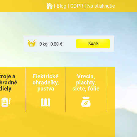
|
Blog
|
GDPR
|
Na stiahnutie
Košík
0.00 €
0 kg
troje a
Elektrické
Vrecia,
hradné
ohradníky,
plachty,
diely
pastva
siete, fólie