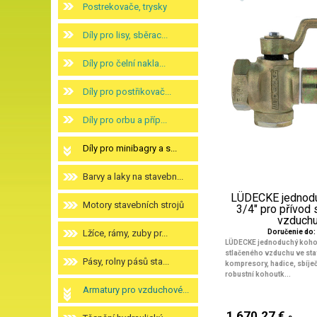
Postrekovače, trysky
Díly pro lisy, sběrac...
Díly pro čelní nakla...
Díly pro postřikovač...
Díly pro orbu a příp...
Díly pro minibagry a s...
Barvy a laky na stavebn...
LÜDECKE jednodu
Motory stavebních strojů
3/4" pro přívod
vzduchu 
Lžíce, rámy, zuby pr...
Doručenie do: 
LÜDECKE jednoduchý kohou
stlačeného vzduchu ve sta
Pásy, rolny pásů sta...
kompresory, hadice, sbíječ
robustní kohoutk...
Armatury pro vzduchové...
1 670.27 €