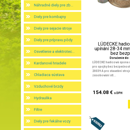
Náhradné diely pre zb...
Diely pre kombajny
Diely pre sejacie stroje
Diely pre prípravu pôdy
LÜDECKE hadic
upínání 28-34 mm
Osvetlenie a elektrotec...
bez bezpe
Doručenie do: 
LÜDECKE hadicová spona 
Kardanové hriadele
pro spojky bez bezpečnost
20039 A pro stavební stroj
Chladiaca sústava
zásobování stl...
Vzduchové brzdy
154.08 €
s DPH
Hydraulika
Filtre
Diely pre fekálne vozy