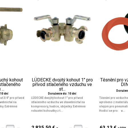
chý kohout
LÜDECKE dvojitý kohout 1" pro
Těsnění pro 
 stlačeného
přívod stlačeného vzduchu ve
DIN
...
st...
Doručeni
10 dní
Doručenie do: 10 dní
t 3/4" pro přívod
LÜDECKE dvojitý kohout 1" pro přívod
Těsnění pro vzducho
vebnictví na
stlačeného vzduchu ve stavebnictví na
vyrobeno z materiálu
ky. Extrémně
kompresory, hadice, sbíječky. Extrémně
olejům pro pneumati
robustní kohoutky z t...
Hodící se pro: v...
2 835.50 €
63.13 €