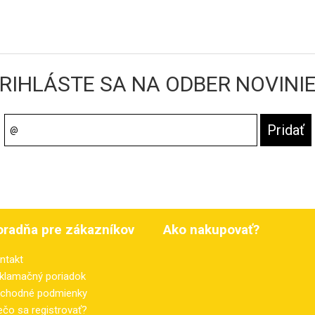
RIHLÁSTE SA NA ODBER NOVINI
oradňa pre zákazníkov
Ako nakupovať?
ntakt
klamačný poriadok
chodné podmienky
ečo sa registrovať?