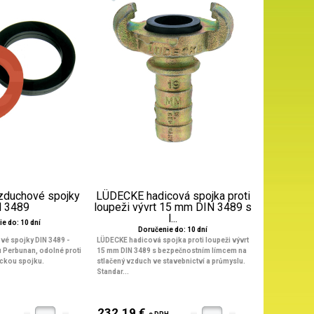
vzduchové spojky
LÜDECKE hadicová spojka proti
 3489
loupeži vývrt 15 mm DIN 3489 s
l...
e do: 10 dní
Doručenie do: 10 dní
vé spojky DIN 3489 -
LÜDECKE hadicová spojka proti loupeži vývrt
 Perbunan, odolné proti
15 mm DIN 3489 s bezpečnostním límcem na
ckou spojku.
stlačený vzduch ve stavebnictví a průmyslu.
Standar...
232.19 €