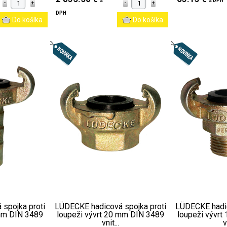
s
s DPH
DPH
spojka proti
LÜDECKE hadicová spojka proti
LÜDECKE hadic
 mm DIN 3489
loupeži vývrt 20 mm DIN 3489
loupeži vývr
vnit...
v