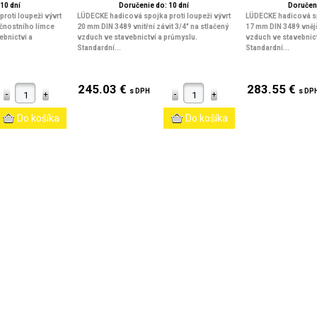
10 dní
Doručenie do: 10 dní
Doručeni
roti loupeži vývrt
LÜDECKE hadicová spojka proti loupeži vývrt
LÜDECKE hadicová spo
čnostního límce
20 mm DIN 3489 vnitřní závit 3/4" na stlačený
17 mm DIN 3489 vnější
ebnictví a
vzduch ve stavebnictví a průmyslu.
vzduch ve stavebnict
Standardní...
Standardní...
245.03 €
283.55 €
s DPH
s DP