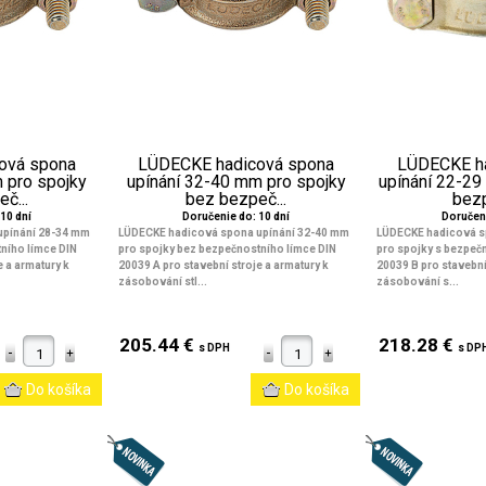
ová spona
LÜDECKE hadicová spona
LÜDECKE h
 pro spojky
upínání 32-40 mm pro spojky
upínání 22-29
č...
bez bezpeč...
bezp
10 dní
Doručenie do: 10 dní
Doručeni
upínání 28-34 mm
LÜDECKE hadicová spona upínání 32-40 mm
LÜDECKE hadicová s
ního límce DIN
pro spojky bez bezpečnostního límce DIN
pro spojky s bezpeč
e a armatury k
20039 A pro stavební stroje a armatury k
20039 B pro stavební
zásobování stl...
zásobování s...
205.44 €
218.28 €
s DPH
s DP