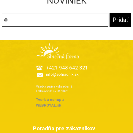
NOVINIEK
+421 948 642 321
info@eohradnik.sk
Všetky práva vyhradené.
EOhradnik.sk © 2026
Tvorba eshopu
:
WEBROYAL.sk
Poradňa pre zákazníkov