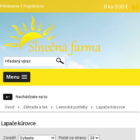
|
Prihlásenie
Registrácia
0 ks
0.00 €
Menu
Nachádzate sa tu:
Úvod
Záhrada a les
Lesnické potřeby
Lapače kůrovce
Lapače kůrovce
Zoradiť:
Počet na stranu: