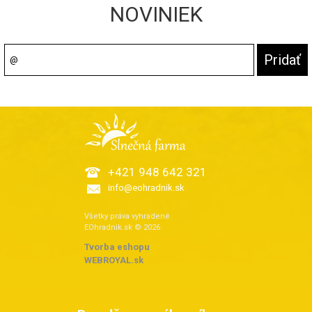
NOVINIEK
+421 948 642 321
info@eohradnik.sk
Všetky práva vyhradené.
EOhradnik.sk © 2026
Tvorba eshopu
:
WEBROYAL.sk