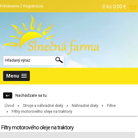
|
Prihlásenie
Registrácia
0 ks
0.00 €
Menu
Nachádzate sa tu:
Úvod
Stroje a náhradné diely
Náhradné diely
Filtre
Filtry motorového oleje na traktory
Filtry motorového oleje na traktory