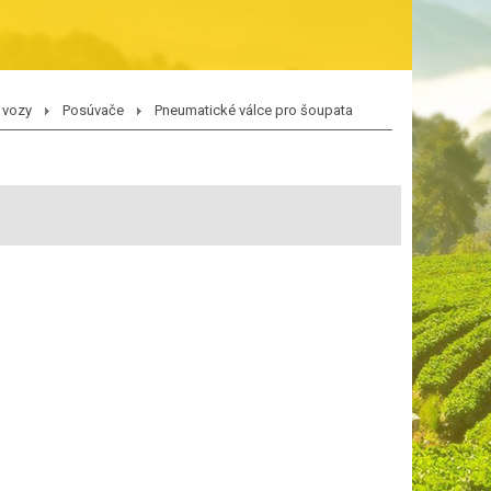
e vozy
Posúvače
Pneumatické válce pro šoupata