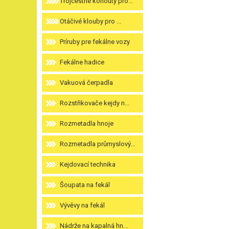
Trojcestné kohouty pro...
Otáčivé klouby pro ...
Príruby pre fekálne vozy
Fekálne hadice
Vakuová čerpadla
Rozstřikovače kejdy n...
Rozmetadla hnoje
Rozmetadla průmyslový...
Kejdovací technika
Šoupata na fekál
Vývěvy na fekál
Nádrže na kapalná hn...