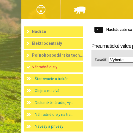
Nachádzate sa 
Nádrže
Elektrocentrály
Pneumatické válce 
Poľnohospodárska tech...
Zoradiť:
Náhradné diely
Štartovacie a trakčn...
Oleje a mazivá
Dielenské náradie, vy...
Náhradné diely na tra...
Návesy a prívesy