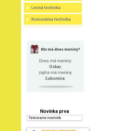
Lesná technika
Komunálna technika
Kto má dnes meniny?
Dnes má meniny:
Oskar
,
zajtra má meniny:
Ľubomíra
.
Novinka prva
Testovanie noviniek.