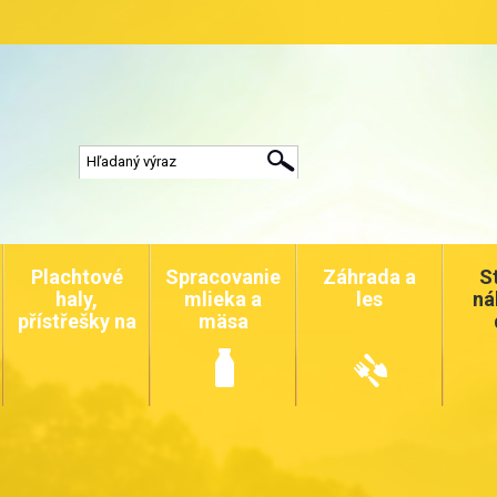
Plachtové
Spracovanie
Záhrada a
S
haly,
mlieka a
les
ná
přístřešky na
mäsa
auta a
zvířata