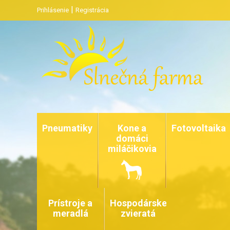
|
Prihlásenie
Registrácia
Pneumatiky
Kone a
Fotovoltaika
domáci
miláčikovia
Prístroje a
Hospodárske
meradlá
zvieratá