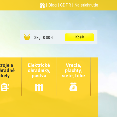
|
Blog
|
GDPR
|
Na stiahnutie
Košík
0.00 €
0 kg
troje a
Elektrické
Vrecia,
hradné
ohradníky,
plachty,
diely
pastva
siete, fólie