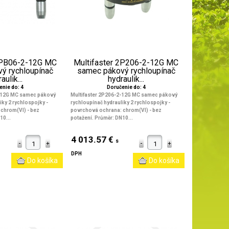
 2PB06-2-12G MC
Multifaster 2P206-2-12G MC
ý rychloupínač
samec pákový rychloupínač
aulik...
hydraulik...
enie do: 4
Doručenie do: 4
2-12G MC samec pákový
Multifaster 2P206-2-12G MC samec pákový
iky 2 rychlospojky -
rychloupínač hydrauliky 2 rychlospojky -
chrom(VI) - bez
povrchová ochrana: chrom(VI) - bez
10...
potažení. Průměr: DN10...
4 013.57 €
s
DPH