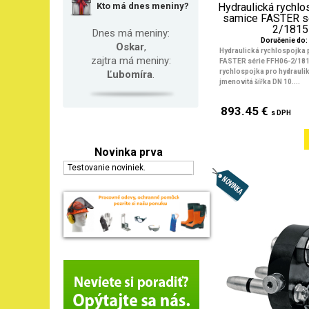
Kto má dnes meniny?
Hydraulická rychlo
samice FASTER s
2/1815
Dnes má meniny:
Doručenie do: 
Oskar
,
Hydraulická rychlospojka
zajtra má meniny:
FASTER série FFH06-2/1815
rychlospojka pro hydraulik
Ľubomíra
.
jmenovitá šířka DN 10....
893.45 €
s DPH
Novinka prva
Testovanie noviniek.