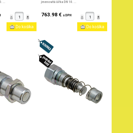
 ...
jmenovitá šířka DN 10. ...
763.98 €
H
s DPH