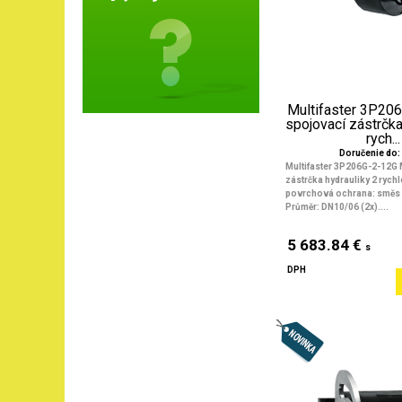
Multifaster 3P20
spojovací zástrčka
rych...
Doručenie do: 
Multifaster 3P206G-2-12G
zástrčka hydrauliky 2 rych
povrchová ochrana: směs z
Průměr: DN10/06 (2x)....
5 683.84 €
s
DPH