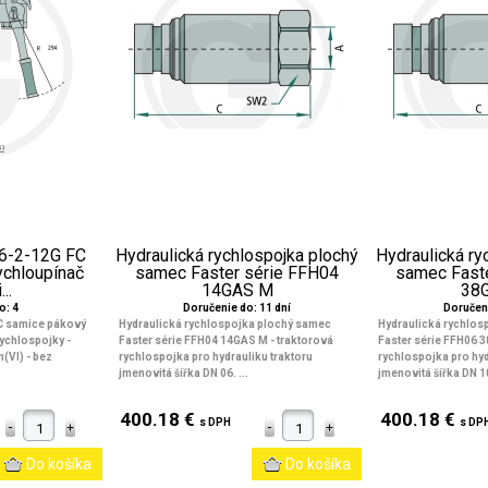
06-2-12G FC
Hydraulická rychlospojka plochý
Hydraulická ry
ychloupínač
samec Faster série FFH04
samec Fast
..
14GAS M
38
o: 4
Doručenie do: 11 dní
Doručeni
FC samice pákový
Hydraulická rychlospojka plochý samec
Hydraulická rychlos
rychlospojky -
Faster série FFH04 14GAS M - traktorová
Faster série FFH06 
(VI) - bez
rychlospojka pro hydrauliku traktoru
rychlospojka pro hyd
jmenovitá šířka DN 06. ...
jmenovitá šířka DN 10.
400.18 €
400.18 €
s DPH
s DP