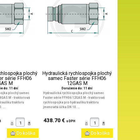
chlospojka plochý
Hydraulická rychlospojka plochý
er série FFH06
samec Faster série FFH06
GAS M
12GAS M
e do: 11 dní
Doručenie do: 11 dní
pojka plochý samec
Hydraulická rychlospojka plochý samec
38GAS M - traktorová
Faster série FFH06 12GAS M - traktorová
rauliku traktoru
rychlospojka pro hydrauliku traktoru
 ...
jmenovitá šířka DN 10. ...
438.70 €
H
s DPH