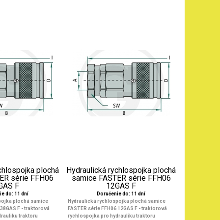
chlospojka plochá
Hydraulická rychlospojka plochá
ER série FFH06
samice FASTER série FFH06
GAS F
12GAS F
e do: 11 dní
Doručenie do: 11 dní
pojka plochá samice
Hydraulická rychlospojka plochá samice
38GAS F - traktorová
FASTER série FFH06 12GAS F - traktorová
rauliku traktoru
rychlospojka pro hydrauliku traktoru