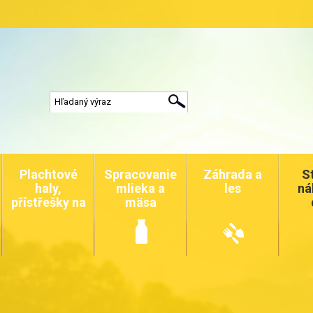
Plachtové
Spracovanie
Záhrada a
S
haly,
mlieka a
les
ná
přístřešky na
mäsa
auta a
zvířata