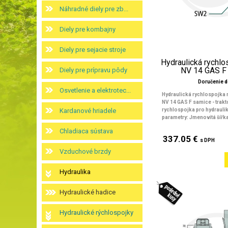
Náhradné diely pre zb...
Diely pre kombajny
Diely pre sejacie stroje
Hydraulická rychlo
NV 14 GAS F
Diely pre prípravu pôdy
Doručenie d
Osvetlenie a elektrotec...
Hydraulická rychlospojka n
NV 14 GAS F samice - trak
Kardanové hriadele
rychlospojka pro hydraulik
parametry: Jmenovitá šířka:
Chladiaca sústava
337.05 €
s DPH
Vzduchové brzdy
Hydraulika
Hydraulické hadice
Hydraulické rýchlospojky