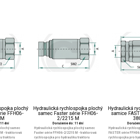
spojka plochý
Hydraulická rychlospojka plochý
Hydraulická ry
rie FFH06-
samec Faster série FFH06-
samice FAST
 M
2/2215 M
38
11 dní
Doručenie do: 11 dní
Doručeni
 plochý samec
Hydraulická rychlospojka plochý samec
Hydraulická rychlos
M - traktorová
Faster série FFH06-2/2215 M - traktorová
FASTER série FFH06 
u traktoru
rychlospojka pro hydrauliku traktoru
rychlospojka pro hyd