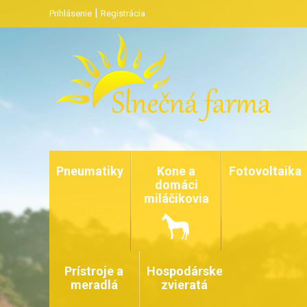
|
Prihlásenie
Registrácia
Pneumatiky
Kone a
Fotovoltaika
domáci
miláčikovia
Prístroje a
Hospodárske
meradlá
zvieratá