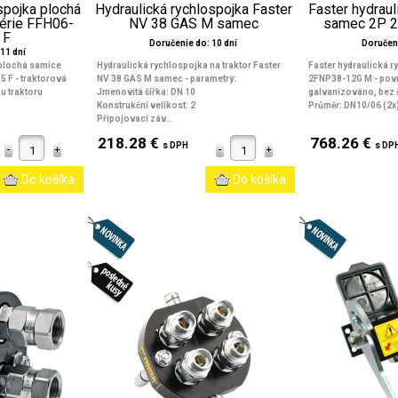
spojka plochá
Hydraulická rychlospojka Faster
Faster hydraul
érie FFH06-
NV 38 GAS M samec
samec 2P 
 F
Doručenie do: 10 dní
Doručeni
11 dní
 plochá samice
Hydraulická rychlospojka na traktor Faster
Faster hydraulická 
 F - traktorová
NV 38 GAS M samec - parametry:
2FNP38-12G M - pov
u traktoru
Jmenovitá šířka: DN 10
galvanizováno, bez
Konstrukční velikost: 2
Průměr: DN10/06 (2x).
Připojovací záv...
218.28 €
768.26 €
s DPH
s DP