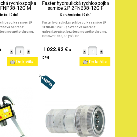
ická rychlospojka
Faster hydraulická rychlospojka
2FNP38-12G M
samice 2P 2FNB38-12G F
e do: 10 dní
Doručenie do: 10 dní
rychlospojka samec 2P
Faster hydraulická rychlospojka samice 2P
rchová ochrana:
2FNB38-12G F - povrchová ochrana:
 šestimocného chromu.
galvanizováno, bez šestimocného chromu.
...
Průměr: DN10/06 (2x). Pr...
1 022.92 €
H
s
DPH