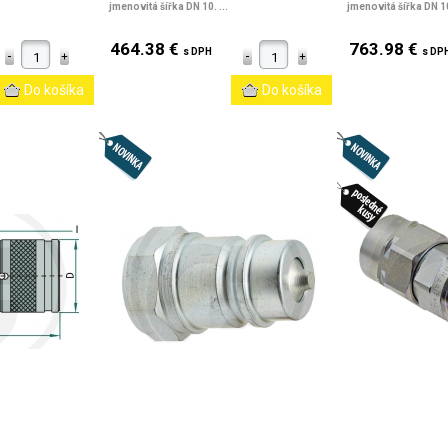
jmenovitá šířka DN 10. ...
jmenovitá šířka DN 10.
464.38 €
763.98 €
s DPH
s DP