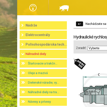
Nachádzate sa 
Nádrže
Elektrocentrály
Hydraulické rychlos
Poľnohospodárska tech...
Zoradiť:
Náhradné diely
Štartovacie a trakčn...
Oleje a mazivá
Dielenské náradie, vy...
Náhradné diely na tra...
Návesy a prívesy