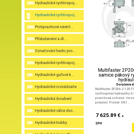
Hydraulické rychlospoj...
Hydraulické rychlospoj...
Protiprachové nástrč...
Příslušenství a dí...
Označování hadic pro...
Hydraulické rychlospoj...
Multifaster 2P2
samice pákový r
Hydraulické guľové k...
hydrauli.
Doručenie d
Hydraulické rozvádzače
Multifaster 2P206-2-12G 
rychloupínač hydrauliky 2 
Hydraulická šroubení
povrchová ochrana: chrom
potažení. Průměr: DN1...
Hydraulické válce dvo...
7 625.89 €
s
Hydraulické trubky
DPH