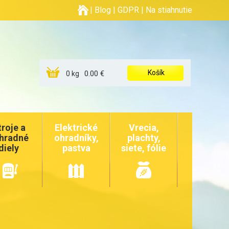
|
Blog
|
GDPR
|
Na stiahnutie
Košík
0.00 €
0 kg
troje a
Elektrické
Vrecia,
hradné
ohradníky,
plachty,
diely
pastva
siete, fólie