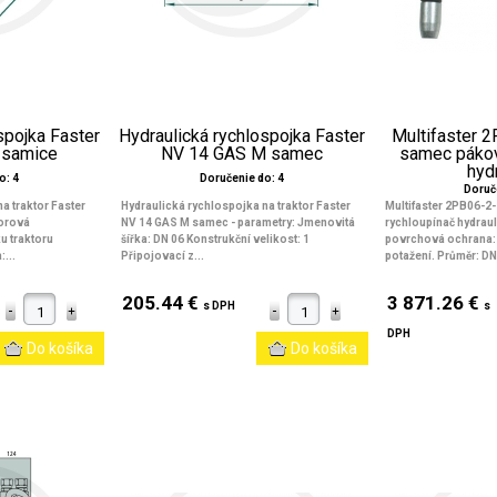
spojka Faster
Hydraulická rychlospojka Faster
Multifaster
 samice
NV 14 GAS M samec
samec pákov
hydr
o: 4
Doručenie do: 4
Doruč
a traktor Faster
Hydraulická rychlospojka na traktor Faster
Multifaster 2PB06-
torová
NV 14 GAS M samec - parametry: Jmenovitá
rychloupínač hydraul
u traktoru
šířka: DN 06 Konstrukční velikost: 1
povrchová ochrana: 
...
Připojovací z...
potažení. Průměr: DN
205.44 €
3 871.26 €
s DPH
s
DPH