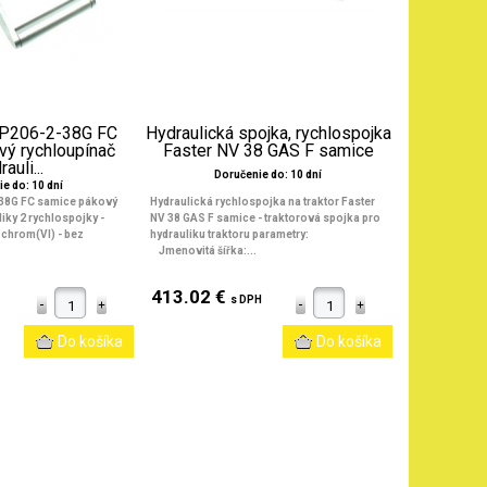
 2P206-2-38G FC
Hydraulická spojka, rychlospojka
vý rychloupínač
Faster NV 38 GAS F samice
auli...
Doručenie do: 10 dní
e do: 10 dní
-38G FC samice pákový
Hydraulická rychlospojka na traktor Faster
iky 2 rychlospojky -
NV 38 GAS F samice - traktorová spojka pro
chrom(VI) - bez
hydrauliku traktoru parametry:
.
Jmenovitá šířka:...
413.02 €
s DPH