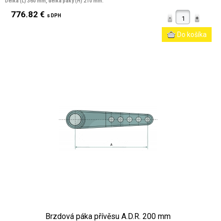
Délka (L) 360 mm, délka páky (H) 210 mm.
776.82 €
s DPH
Brzdová páka přívěsu A.D.R. 200 mm