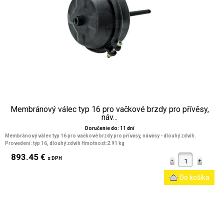
Membránový válec typ 16 pro vačkové brzdy pro přívěsy,
náv...
Doručenie do: 11 dní
Membránový válec typ 16 pro vačkové brzdy pro přívěsy, návěsy - dlouhý zdvih.
Provedení: typ 16, dlouhý zdvih Hmotnost:2.91 kg
893.45 €
s DPH