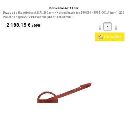
Doručenie do: 11 dní
Brzdová páka přívěsu A.D.R. 200 mm - kolová brzda typ 350X90 - 359E-QC. A (mm): 200
Počet na nápravu: 2 Provedení: pro hřídel 38 mm ...
2 188.15 €
s DPH