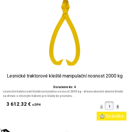
Lesnické traktorové kleště manipulační nosnost 2000 kg
Doručenie do: 4
Lesnické traktorové kleště na kulatinu nosnost 2000 kg - dřevorubecké vlečné kleště
na dřevo s otočným hákem pro klády do průměru ...
3 612.32 €
s DPH