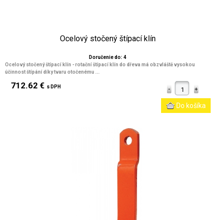
Ocelový stočený štípací klín
Doručenie do: 4
Ocelový stočený štípací klín - rotační štípací klín do dřeva má obzvláště vysokou
účinnost štípání díky tvaru otočenému ...
712.62 €
s DPH