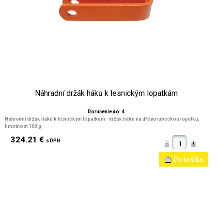
Náhradní držák háků k lesnickým lopatkám
Doručenie do: 4
Náhradní držák háků k lesnickým lopatkám - držák háku na dřevorubeckou lopatku,
hmotnost 160 g.
324.21 €
s DPH