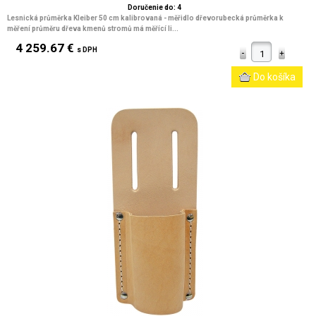
Doručenie do: 4
Lesnická průměrka Kleiber 50 cm kalibrovaná - měřidlo dřevorubecká průměrka k
měření průměru dřeva kmenů stromů má měřící li...
4 259.67 €
s DPH