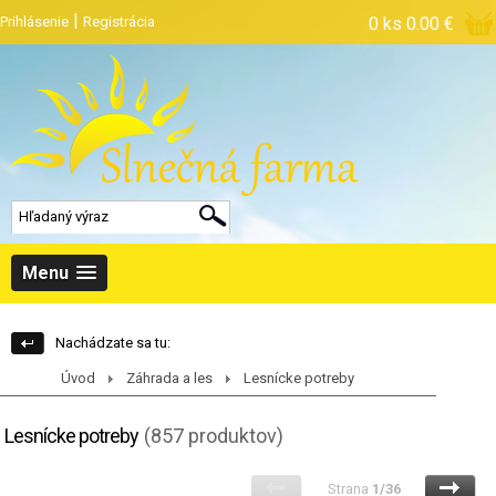
|
Prihlásenie
Registrácia
0 ks
0.00 €
Menu
Nachádzate sa tu:
Úvod
Záhrada a les
Lesnícke potreby
Lesnícke potreby
(857 produktov)
Strana
1/36