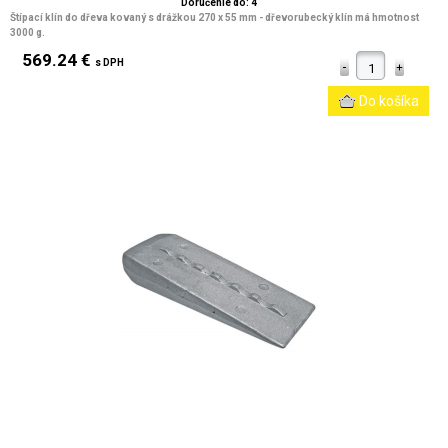
Doručenie do: 4
Štípací klín do dřeva kovaný s drážkou 270 x 55 mm - dřevorubecký klín má hmotnost
3000 g.
569.24 €
s DPH