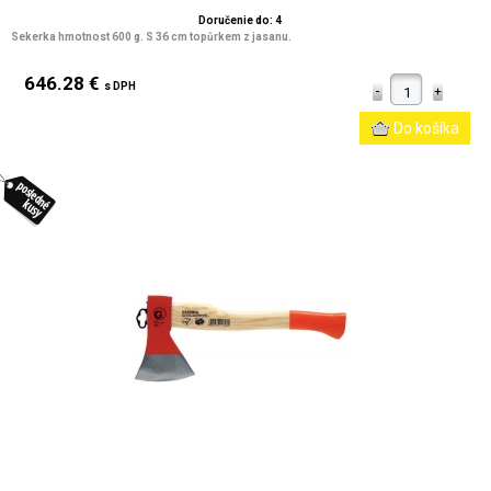
Doručenie do: 4
Sekerka hmotnost 600 g. S 36 cm topůrkem z jasanu.
646.28 €
s DPH