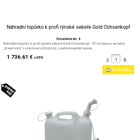
Náhradní topůrko k profi rýnské sekeře Gold Ochsenkopf
Doručenie do: 4
Náhradní topůrko k profi rýnské sekeře Gold Ochsenkopf - 70 cm toporo ve tvaru
„kraví nohy" z ořechovce (hickory), s patentovaným upevn...
1 736.61 €
s DPH