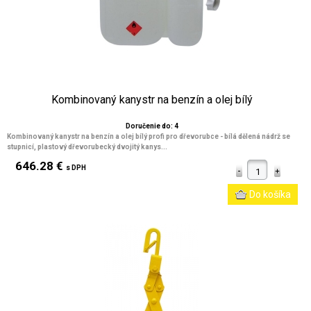
Kombinovaný kanystr na benzín a olej bílý
Doručenie do: 4
Kombinovaný kanystr na benzín a olej bílý profi pro dřevorubce - bílá dělená nádrž se
stupnicí, plastový dřevorubecký dvojitý kanys...
646.28 €
s DPH