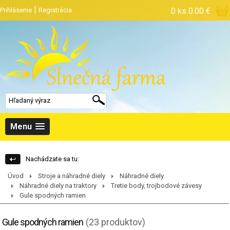
|
Prihlásenie
Registrácia
0 ks
0.00 €
Menu
Nachádzate sa tu:
Úvod
Stroje a náhradné diely
Náhradné diely
Náhradné diely na traktory
Tretie body, trojbodové závesy
Gule spodných ramien
Gule spodných ramien
(23 produktov)