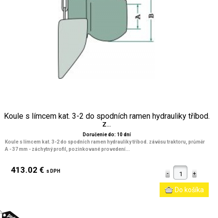
Koule s límcem kat. 3-2 do spodních ramen hydrauliky tříbod.
z...
Doručenie do: 10 dní
Koule s límcem kat. 3-2 do spodních ramen hydrauliky tříbod. závěsu traktoru, průměr
A - 37 mm - záchytný profil, pozinkované provedení...
413.02 €
s DPH