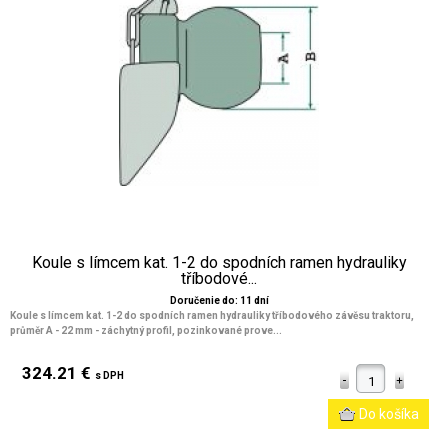
Koule s límcem kat. 1-2 do spodních ramen hydrauliky
tříbodové...
Doručenie do: 11 dní
Koule s límcem kat. 1-2 do spodních ramen hydrauliky tříbodového závěsu traktoru,
průměr A - 22 mm - záchytný profil, pozinkované prove...
324.21 €
s DPH