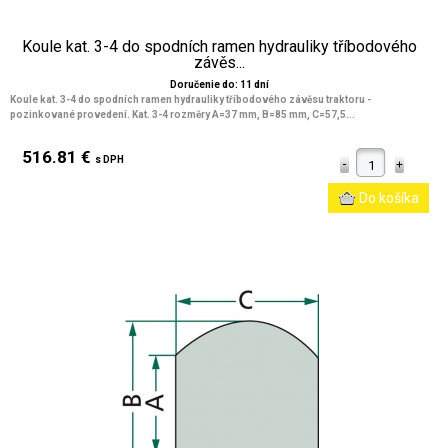
Koule kat. 3-4 do spodních ramen hydrauliky tříbodového
závěs...
Doručenie do: 11 dní
Koule kat. 3-4 do spodních ramen hydrauliky tříbodového závěsu traktoru -
pozinkované provedení. Kat. 3-4 rozměry A=37 mm, B=85 mm, C=57,5...
516.81 €
s DPH