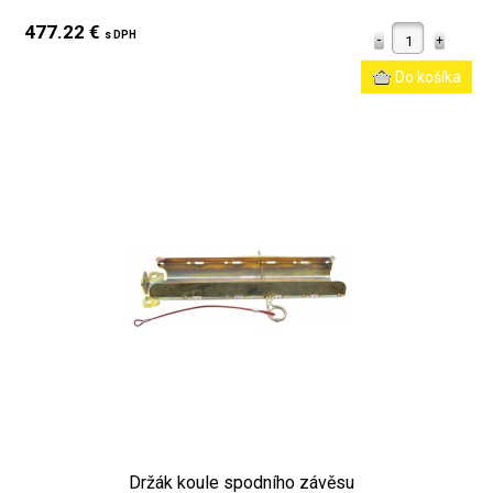
477.22 €
s DPH
Držák koule spodního závěsu