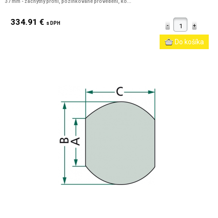
37 mm - záchytný profil, pozinkované provedení, ko...
334.91 €
s DPH