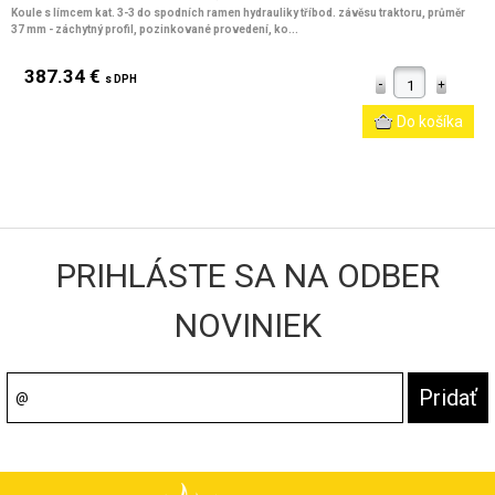
Koule s límcem kat. 3-3 do spodních ramen hydrauliky tříbod. závěsu traktoru, průměr
37 mm - záchytný profil, pozinkované provedení, ko...
387.34 €
s DPH
PRIHLÁSTE SA NA ODBER
NOVINIEK