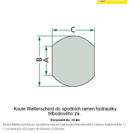
Koule Walterscheid do spodních ramen hydrauliky
tříbodového zá...
Doručenie do: 10 dní
Koule Walterscheid do spodních ramen hydrauliky tříbodového závěsu traktoru kat. 1-
1, rozměry A=22,4 mm, B=44 mm, C=35 mm.