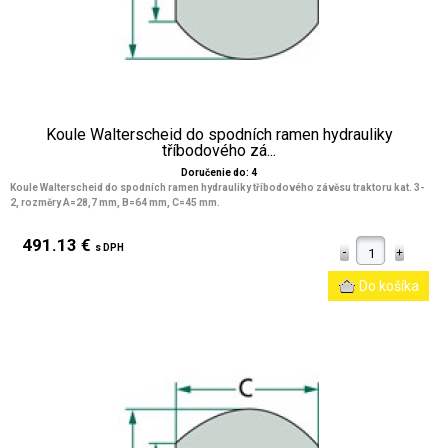
Koule Walterscheid do spodních ramen hydrauliky
tříbodového zá...
Doručenie do: 4
Koule Walterscheid do spodních ramen hydrauliky tříbodového závěsu traktoru kat. 3-
2, rozměry A=28,7 mm, B=64 mm, C=45 mm.
491.13 €
s DPH