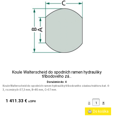
Koule Walterscheid do spodních ramen hydrauliky
tříbodového zá...
Doručenie do: 4
Koule Walterscheid do spodních ramen hydrauliky tříbodového závěsu traktoru kat. 4-
3, rozměry A=37,3 mm, B=85 mm, C=57 mm.
1 411.33 €
s DPH