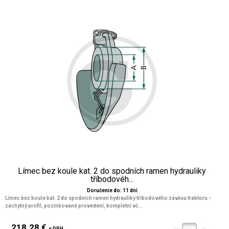
Límec bez koule kat. 2 do spodních ramen hydrauliky
tříbodovéh...
Doručenie do: 11 dní
Límec bez koule kat. 2 do spodních ramen hydrauliky tříbodového závěsu traktoru -
záchytný profil, pozinkované provedení, kompletní vč...
218.28 €
s DPH