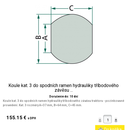
Koule kat. 3 do spodních ramen hydrauliky tříbodového
závěsu ...
Doručenie do: 10 dní
Koule kat. 3 do spodních ramen hydrauliky tříbodového závěsu traktoru - pozinkované
provedení. Kat. 3 rozměry A=37 mm, B=64 mm, C=45 mm.
155.15 €
s DPH