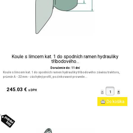
Koule s límcem kat. 1 do spodních ramen hydrauliky
tříbodového...
Doručenie do: 11 dní
Koule s límcem kat. 1 do spodních ramen hydrauliky tříbodového závěsu traktoru,
průměr A - 22 mm - záchytný profil, pozinkované provede...
245.03 €
s DPH