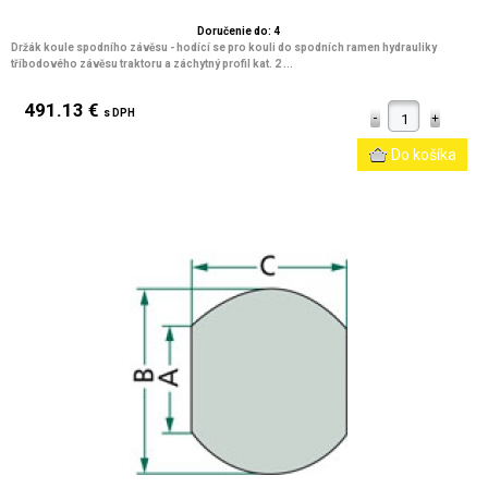
Doručenie do: 4
Držák koule spodního závěsu - hodící se pro kouli do spodních ramen hydrauliky
tříbodového závěsu traktoru a záchytný profil kat. 2 ...
491.13 €
s DPH