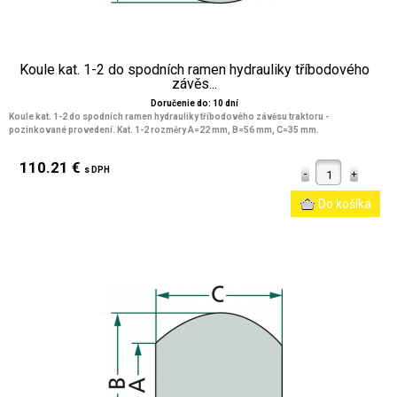
Koule kat. 1-2 do spodních ramen hydrauliky tříbodového
závěs...
Doručenie do: 10 dní
Koule kat. 1-2 do spodních ramen hydrauliky tříbodového závěsu traktoru -
pozinkované provedení. Kat. 1-2 rozměry A=22 mm, B=56 mm, C=35 mm.
110.21 €
s DPH