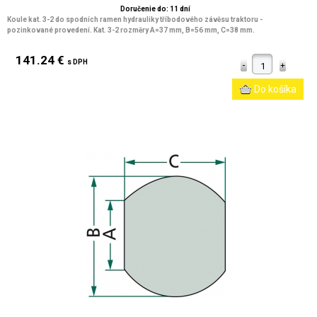
Doručenie do: 11 dní
Koule kat. 3-2 do spodních ramen hydrauliky tříbodového závěsu traktoru -
pozinkované provedení. Kat. 3-2 rozměry A=37 mm, B=56 mm, C=38 mm.
141.24 €
s DPH