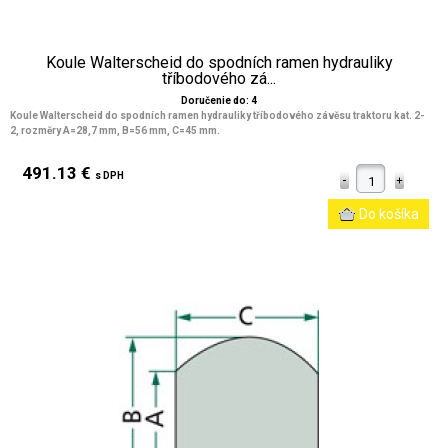
Koule Walterscheid do spodních ramen hydrauliky
tříbodového zá...
Doručenie do: 4
Koule Walterscheid do spodních ramen hydrauliky tříbodového závěsu traktoru kat. 2-
2, rozměry A=28,7 mm, B=56 mm, C=45 mm.
491.13 €
s DPH