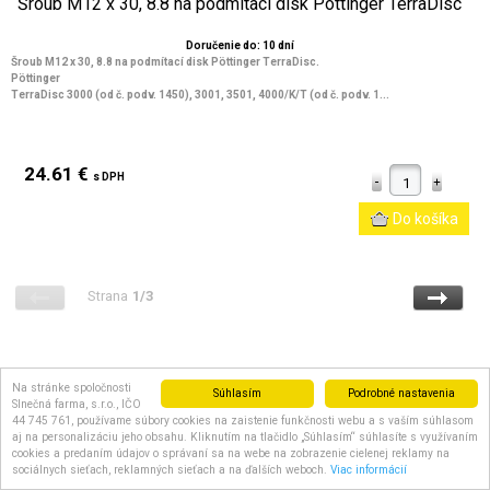
Šroub M12 x 30, 8.8 na podmítací disk Pöttinger TerraDisc
Doručenie do: 10 dní
Šroub M12 x 30, 8.8 na podmítací disk Pöttinger TerraDisc.
Pöttinger
TerraDisc 3000 (od č. podv. 1450), 3001, 3501, 4000/K/T (od č. podv. 1...
24.61 €
s DPH
Strana
1/3
Na stránke spoločnosti
Súhlasím
Podrobné nastavenia
Slnečná farma, s.r.o., IČO
PRIHLÁSTE SA NA ODBER
44 745 761, používame súbory cookies na zaistenie funkčnosti webu a s vaším súhlasom
aj na personalizáciu jeho obsahu. Kliknutím na tlačidlo „Súhlasím“ súhlasíte s využívaním
cookies a predaním údajov o správaní sa na webe na zobrazenie cielenej reklamy na
NOVINIEK
sociálnych sieťach, reklamných sieťach a na ďalších weboch.
Viac informácií