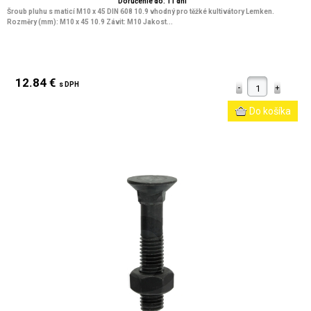
Doručenie do: 11 dní
Šroub pluhu s maticí M10 x 45 DIN 608 10.9 vhodný pro těžké kultivátory Lemken.
Rozměry (mm): M10 x 45 10.9 Závit: M10 Jakost...
12.84 €
s DPH