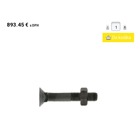
893.45 €
s DPH