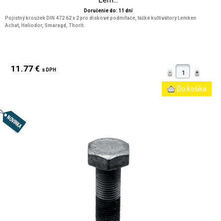
Doručenie do: 11 dní
Pojistný kroužek DIN 472 62 x 2 pro diskové podmítače, těžké kultivátory Lemken
Achat, Heliodor, Smaragd, Thorit.
11.77 €
s DPH