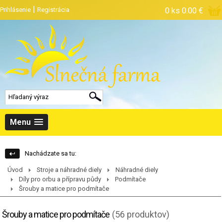
|
Prihlásenie
Registrácia
0 ks
0.00 €
Menu
Nachádzate sa tu:
Úvod
Stroje a náhradné diely
Náhradné diely
Díly pro orbu a přípravu půdy
Podmítače
Šrouby a matice pro podmítače
Šrouby a matice pro podmítače
(56 produktov)