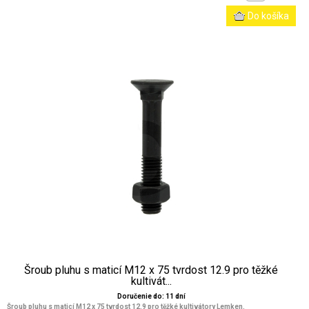
Šroub pluhu s maticí M12 x 75 tvrdost 12.9 pro těžké
kultivát...
Doručenie do: 11 dní
Šroub pluhu s maticí M12 x 75 tvrdost 12.9 pro těžké kultivátory Lemken.