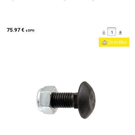
75.97 €
s DPH