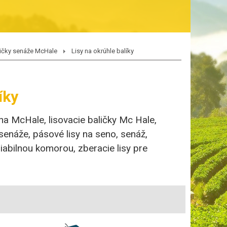
ičky senáže McHale
Lisy na okrúhle balíky
íky
na McHale, lisovacie baličky Mc Hale,
, senáže, pásové lisy na seno, senáž,
riabilnou komorou, zberacie lisy pre