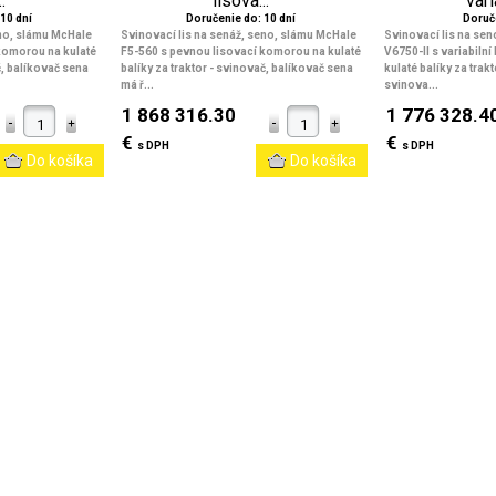
.
lisova...
vari
10 dní
Doručenie do: 10 dní
Doruč
eno, slámu McHale
Svinovací lis na senáž, seno, slámu McHale
Svinovací lis na se
komorou na kulaté
F5-560 s pevnou lisovací komorou na kulaté
V6750-II s variabiln
, balíkovač sena
balíky za traktor
- svinovač, balíkovač sena
kulaté balíky za tra
má ř...
svinova...
1 868 316.30
1 776 328.4
€
€
s DPH
s DPH