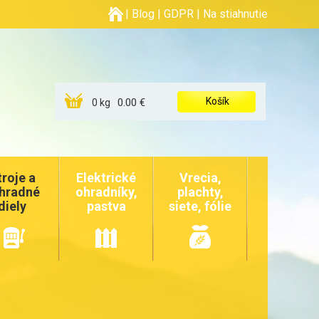
|
Blog
|
GDPR
|
Na stiahnutie
Košík
0.00 €
0 kg
troje a
Elektrické
Vrecia,
hradné
ohradníky,
plachty,
diely
pastva
siete, fólie