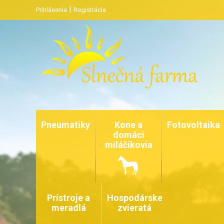
|
Prihlásenie
Registrácia
Pneumatiky
Kone a
Fotovoltaika
domáci
miláčikovia
Prístroje a
Hospodárske
meradlá
zvieratá