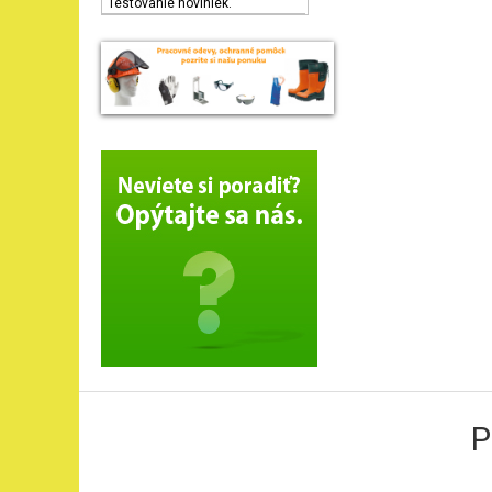
Testovanie noviniek.
P