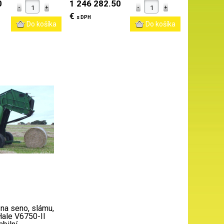
0
1 246 282.50
€
s DPH
 na seno, slámu,
ale V6750-II