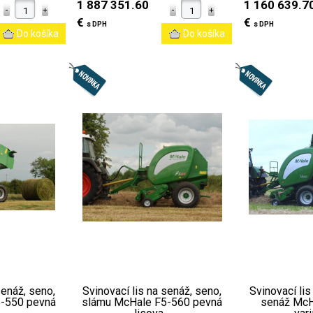
1 887 351.60
1 160 639.7
€
€
s DPH
s DPH
senáž, seno,
Svinovací lis na senáž, seno,
Svinovací lis
-550 pevná
slámu McHale F5-560 pevná
senáž McH