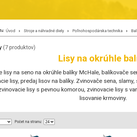
tu:
Úvod
Stroje a náhradné diely
Poľnohospodárska technika
Bal
y
(7 produktov)
Lisy na okrúhle bal
e lisy na seno na okrúhle balíky McHale, balíkovače se
cie lisy, predaj lisov na balíky. Zvinovače sena, slamy
zvinovacie lisy s pevnou komorou, zvinovacie lisy s va
lisovanie krmoviny.
Počet na stranu: