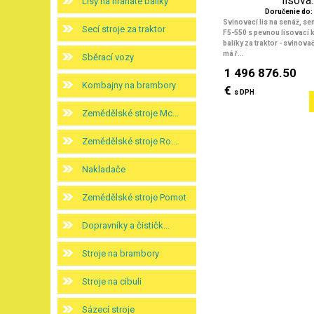
lisova..
Lisy na hranaté balíky
Doručenie do: 
Svinovací lis na senáž, s
Secí stroje za traktor
F5-550 s pevnou lisovací 
balíky za traktor
- svinovač
má ř...
Sběrací vozy
1 496 876.50
Kombajny na brambory
€
s DPH
Zemědělské stroje Mc...
Zemědělské stroje Ro...
Nakladače
Zemědělské stroje Pomot
Dopravníky a čističk...
Stroje na brambory
Stroje na cibuli
Sázecí stroje