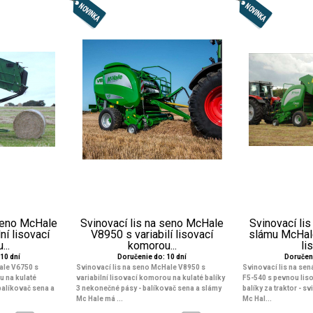
 seno McHale
Svinovací lis na seno McHale
Svinovací lis
ní lisovací
V8950 s variabilí lisovací
slámu McHal
...
komorou...
lis
10 dní
Doručenie do: 10 dní
Doručeni
ale V6750 s
Svinovací lis na seno McHale V8950 s
Svinovací lis na se
u na kulaté
variabilní lisovací komorou na kulaté balíky
F5-540 s pevnou lis
balíkovač sena a
3 nekonečné pásy
- balíkovač sena a slámy
balíky za traktor
- sv
Mc Hale má ...
Mc Hal...