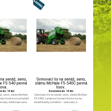
 na senáž, seno,
Svinovací lis na senáž, seno,
e F5-540 pevná
slámu McHale F5-540C pevná
ova...
lisov...
e do: 10 dní
Doručenie do: 10 dní
náž, seno, slámu McHale
Svinovací lis na senáž, seno, slámu McHale
ovací komorou na kulaté
F5-540C s pevnou lisovací komorou na
inovač, balíkovač sena
kulaté balíky za traktor
- svinovač, b...