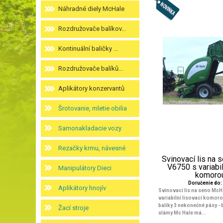
Náhradné diely McHale
Rozdružovače balíkov...
Kontinuální baličky ...
Rozdružovače balíků...
Aplikátory konzervantů
Šrotovanie, mletie obilia
Samonakladacie vozy
Rezačky krmu, návesné
Svinovací lis na
V6750 s variabil
Manipulátory Dieci
komorou
Doručenie do: 
Aplikátory hnojív
Svinovací lis na seno McH
variabilní lisovací komoro
balíky 3 nekonečné pásy - 
Žací stroje
slámy Mc Hale má...