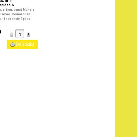
abilní...
enie do: 5
no, slámu, senáž McHale
í lisovací komorou na
ktor 1 nekonečné pásy
-
0