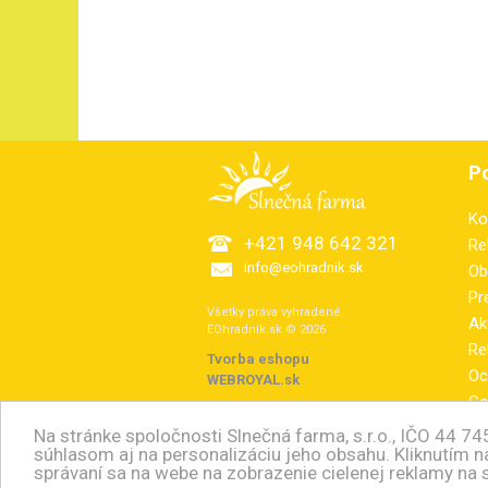
P
Ko
+421 948 642 321
Re
info@eohradnik.sk
Ob
Pr
Všetky práva vyhradené.
Ak
EOhradnik.sk © 2026
Re
Tvorba eshopu
:
Oc
WEBROYAL.sk
Co
El
Na stránke spoločnosti Slnečná farma, s.r.o., IČO 44 7
súhlasom aj na personalizáciu jeho obsahu. Kliknutím n
zm
správaní sa na webe na zobrazenie cielenej reklamy na 