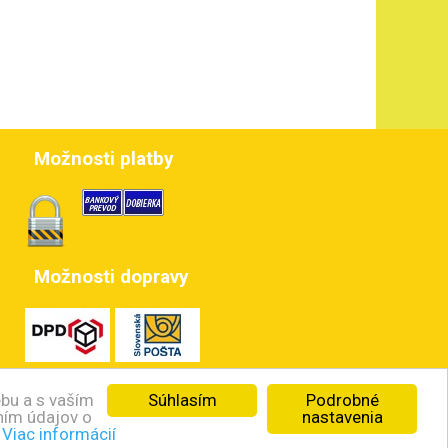
Možnosti platby
Možnosti dopravy
Súhlasím
Podrobné
ebu a s vaším
nastavenia
aním údajov o
.
Viac informácií