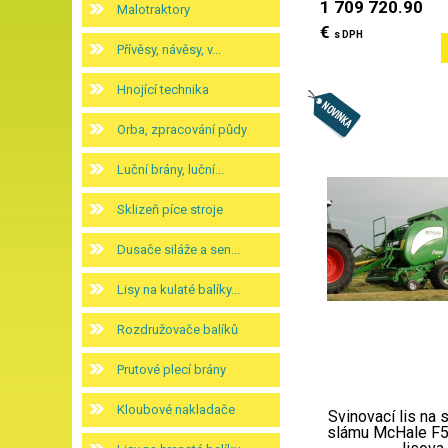
1 709 720.90
Malotraktory
€
s DPH
Přívěsy, návěsy, v...
Hnojící technika
Orba, zpracování půdy
Luční brány, luční...
Sklizeň píce stroje
Dusače siláže a sen...
Lisy na kulaté balíky...
Rozdružovače balíků
Prutové plecí brány
Kloubové nakladače
Svinovací lis na 
slámu McHale F5