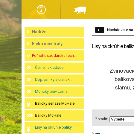
Nachádzate sa 
Nádrže
Elektrocentrály
Lisy na okrúhle balík
Poľnohospodárska tech...
Čelné nakladače
Zvinovaci
balíkova
Dopravníky a čističk...
slamu, 
Moričky osív Loma
Baličky senáže McHale
Baličky McHale
Zoradiť:
Lisy na okrúhle balíky