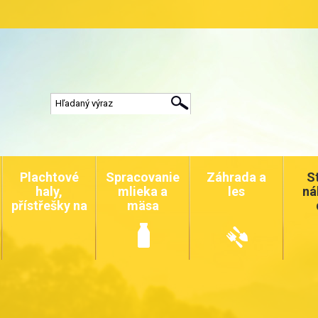
Plachtové
Spracovanie
Záhrada a
S
haly,
mlieka a
les
ná
přístřešky na
mäsa
auta a
zvířata