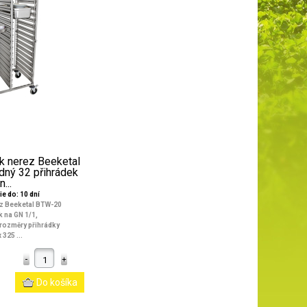
k nerez Beeketal
dný 32 přihrádek
n...
e do: 10 dní
z Beeketal BTW-20
k na GN 1/1,
 rozměry přihrádky
325 ...