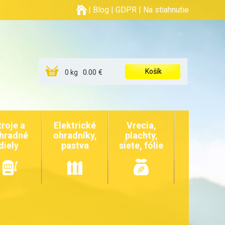
|
Blog
|
GDPR
|
Na stiahnutie
Košík
0.00 €
0 kg
troje a
Elektrické
Vrecia,
hradné
ohradníky,
plachty,
diely
pastva
siete, fólie