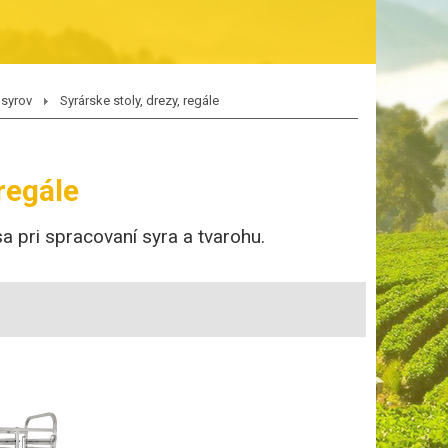
 syrov
Syrárske stoly, drezy, regále
 regále
sa pri spracovaní syra a tvarohu.