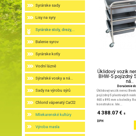
Syrárske sady
Lisy na syry
Syrárske stoly, drezy,...
Balenie syrov
Syrárske kotly
Vodní lázně
Úklidový vozík ne
BHW-5 pojízdný 5
Sýrařské vosky a ná...
ná...
Doručenie do
Sady na výrobu sýrů
Úklidový vozík nerez Beek
pojízdný 5 plastových nád
465 x 895 mm s kolečky. R
Chlorid vápenatý CaCl2
konstrukce. Ide...
4 388.07 €
s
Mliekarenské kultúry
DPH
Výroba masla