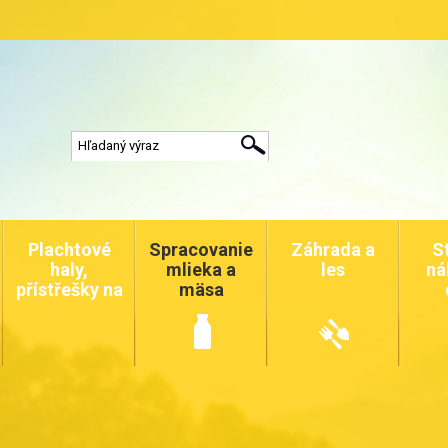
Plachtové
Spracovanie
Záhrada a
S
haly,
mlieka a
les
ná
přístřešky na
mäsa
auta a
zvířata