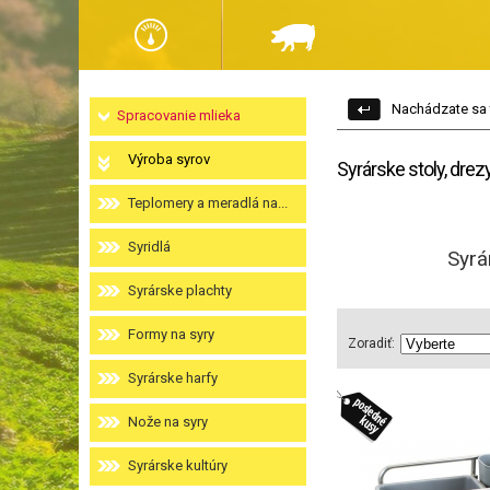
Nachádzate sa 
Spracovanie mlieka
Výroba syrov
Syrárske stoly, drezy
Teplomery a meradlá na...
Syridlá
Syrá
Syrárske plachty
Formy na syry
Zoradiť:
Syrárske harfy
Nože na syry
Syrárske kultúry