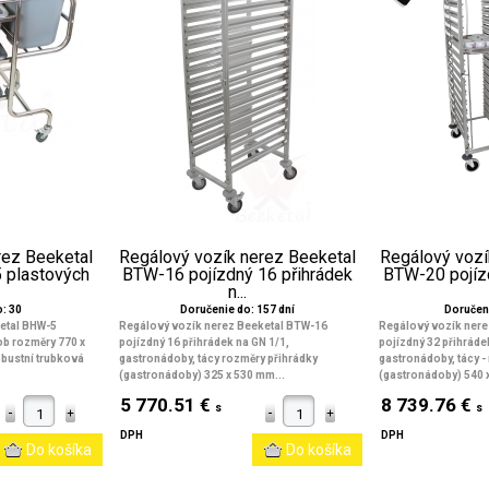
rez Beeketal
Regálový vozík nerez Beeketal
Regálový vozí
 plastových
BTW-16 pojízdný 16 přihrádek
BTW-20 pojíz
n...
: 30
Doručenie do: 157 dní
Doručeni
etal BHW-5
Regálový vozík nerez Beeketal BTW-16
Regálový vozík nere
ob rozměry 770 x
pojízdný 16 přihrádek na GN 1/1,
pojízdný 32 přihráde
obustní trubková
gastronádoby, tácy rozměry přihrádky
gastronádoby, tácy
-
(gastronádoby) 325 x 530 mm...
(gastronádoby) 540 x 
5 770.51 €
8 739.76 €
s
s
DPH
DPH