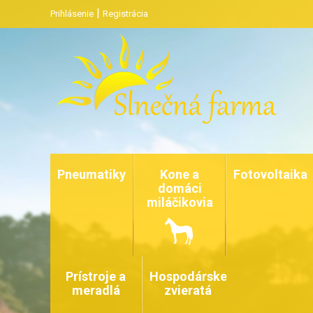
|
Prihlásenie
Registrácia
Pneumatiky
Kone a
Fotovoltaika
domáci
miláčikovia
Prístroje a
Hospodárske
meradlá
zvieratá