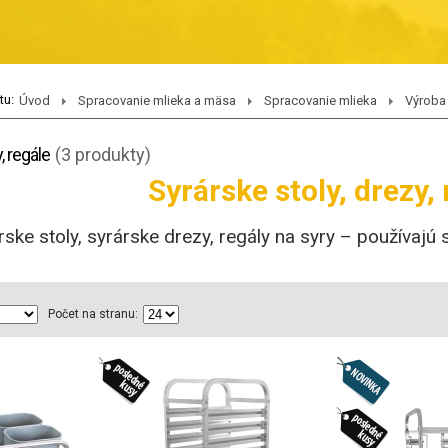
tu:
Úvod
Spracovanie mlieka a mäsa
Spracovanie mlieka
Výroba
, regále
(3 produkty)
Syrárske stoly, drezy,
rske stoly, syrárske drezy, regály na syry – používajú 
Počet na stranu: