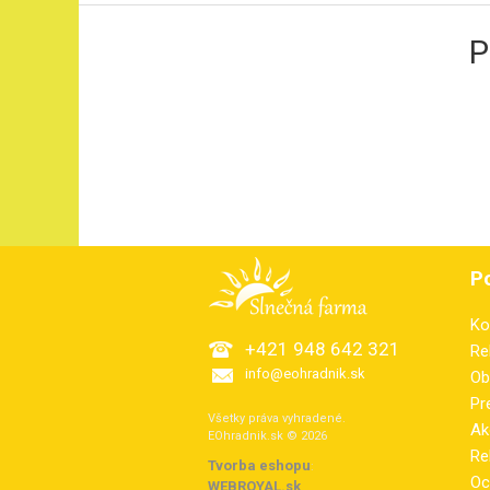
P
P
Ko
+421 948 642 321
Re
info@eohradnik.sk
Ob
Pr
Všetky práva vyhradené.
Ak
EOhradnik.sk © 2026
Re
Tvorba eshopu
:
Oc
WEBROYAL.sk