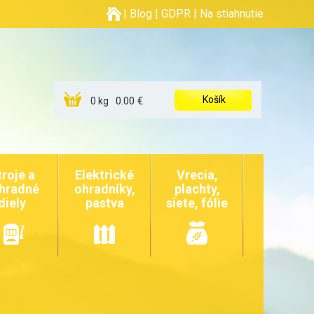
|
Blog
|
GDPR
|
Na stiahnutie
Košík
0.00 €
0 kg
troje a
Elektrické
Vrecia,
hradné
ohradníky,
plachty,
diely
pastva
siete, fólie