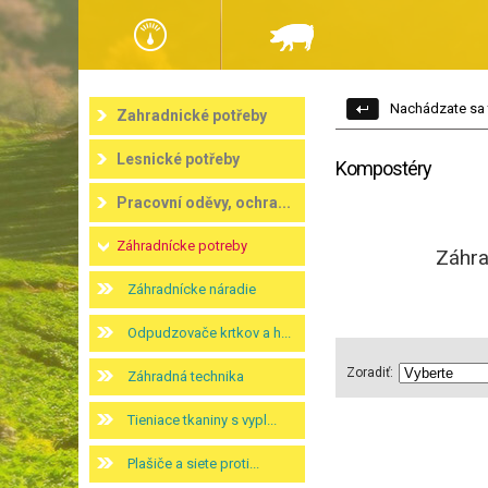
Nachádzate sa 
Zahradnické potřeby
Lesnické potřeby
Kompostéry
Pracovní oděvy, ochra...
Záhradnícke potreby
Záhra
Záhradnícke náradie
Odpudzovače krtkov a h...
Zoradiť:
Záhradná technika
Tieniace tkaniny s vypl...
Plašiče a siete proti...