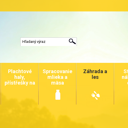
Plachtové
Spracovanie
Záhrada a
S
haly,
mlieka a
les
ná
přístřešky na
mäsa
auta a
zvířata