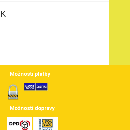
EK
Možnosti platby
Možnosti dopravy