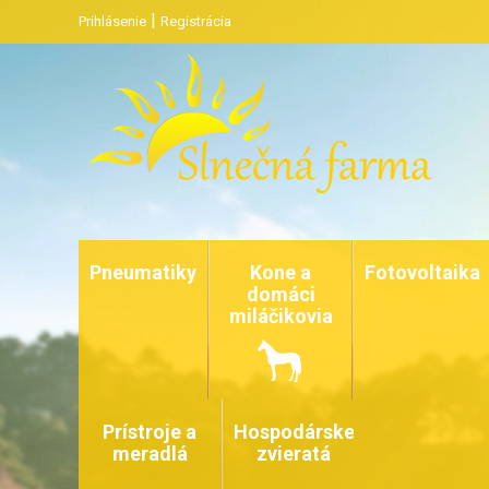
|
Prihlásenie
Registrácia
Pneumatiky
Kone a
Fotovoltaika
domáci
miláčikovia
Prístroje a
Hospodárske
meradlá
zvieratá