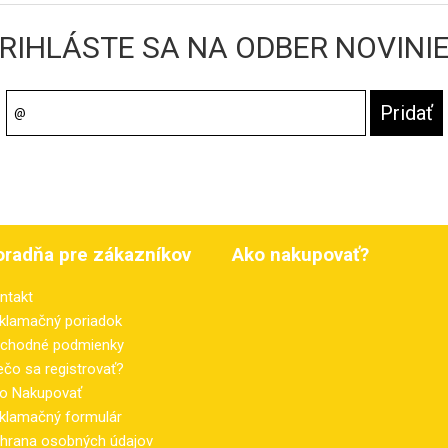
RIHLÁSTE SA NA ODBER NOVINI
oradňa pre zákazníkov
Ako nakupovať?
ntakt
klamačný poriadok
chodné podmienky
ečo sa registrovať?
o Nakupovať
klamačný formulár
hrana osobných údajov