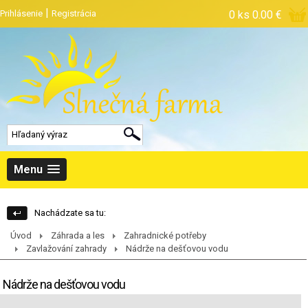
|
Prihlásenie
Registrácia
0 ks
0.00 €
Menu
Nachádzate sa tu:
Úvod
Záhrada a les
Zahradnické potřeby
Zavlažování zahrady
Nádrže na dešťovou vodu
Nádrže na dešťovou vodu