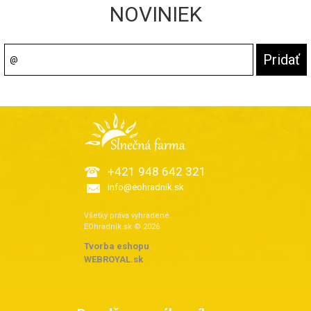
NOVINIEK
+421 948 642 321
info@eohradnik.sk
Všetky práva vyhradené.
EOhradnik.sk © 2026
Tvorba eshopu
:
WEBROYAL.sk