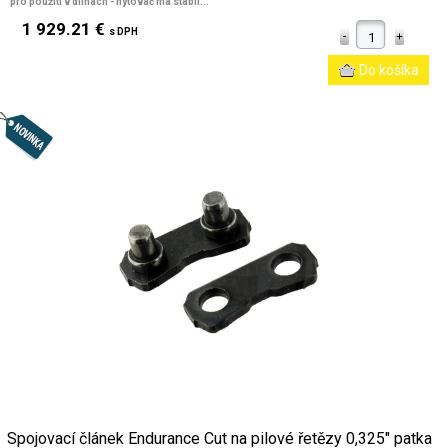
pro použití v dílnách - nýtovač má stabil...
1 929.21 €
s DPH
Spojovací článek Endurance Cut na pilové řetězy 0,325" patka