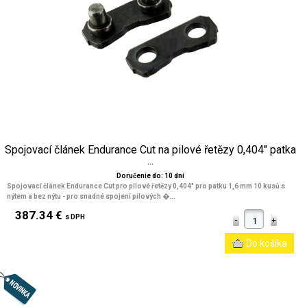
Spojovací článek Endurance Cut na pilové řetězy 0,404" patka
...
Doručenie do: 10 dní
Spojovací článek Endurance Cut pro pilové řetězy 0,404" pro patku 1,6 mm 10 kusů s
nýtem a bez nýtu - pro snadné spojení pilových �...
387.34 €
s DPH