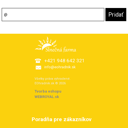
+421 948 642 321
info@eohradnik.sk
Všetky práva vyhradené.
EOhradnik.sk © 2026
Tvorba eshopu
:
WEBROYAL.sk
Poradňa pre zákazníkov