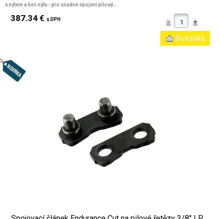
s nýtem a bez nýtu - pro snadné spojení pilový...
387.34 €
s DPH
Spojovací článek Endurance Cut na pilové řetězy 3/8" LP