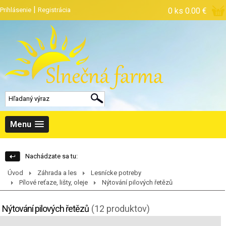
|
Prihlásenie
Registrácia
0 ks
0.00 €
Menu
Nachádzate sa tu:
Úvod
Záhrada a les
Lesnícke potreby
Pílové reťaze, lišty, oleje
Nýtování pilových řetězů
Nýtování pilových řetězů
(12 produktov)