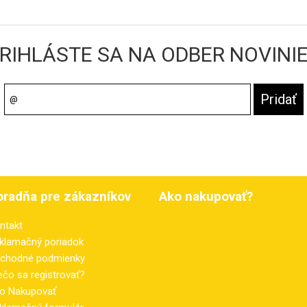
RIHLÁSTE SA NA ODBER NOVINI
oradňa pre zákazníkov
Ako nakupovať?
ntakt
klamačný poriadok
chodné podmienky
ečo sa registrovať?
o Nakupovať