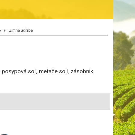
e
Zimná údržba
, posypová soľ, metače soli, zásobník