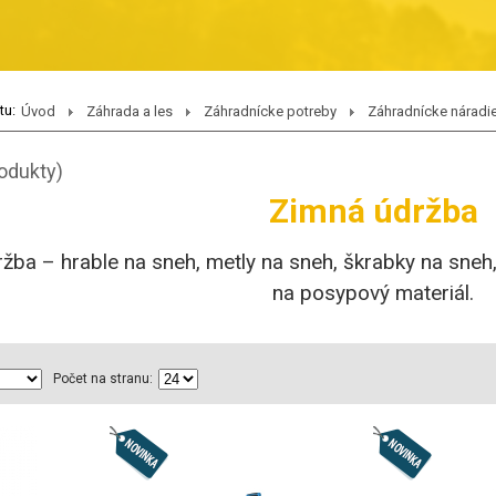
tu:
Úvod
Záhrada a les
Záhradnícke potreby
Záhradnícke náradi
rodukty)
Zimná údržba
žba – hrable na sneh, metly na sneh, škrabky na sneh
na posypový materiál.
Počet na stranu: