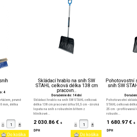
sníh
Skládací hrablo na sníh SW
Pohotovostní s
STAHL celková délka 138 cm
sníh SW STAH
pracovn...
o: 4
Doručenie do: 14 dní
Doručeni
kartáčem, pevné
Skládací hrablo na sníh SW STAHL celková
Pohotovostní skláda
50 mm, délka
délka 138 cm pracovní šířka 50,5 cm
- široká
STAHL celková délka
lopata na sníh s robustním břitem z
25 cm
- profilovaná l
hliníkové...
robustn...
2 030.86 €
1 680.97 €
s
s
DPH
DPH