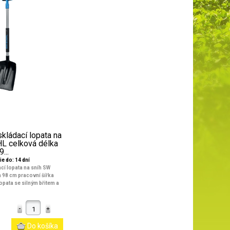
kládací lopata na
L celková délka
9...
e do: 14 dní
cí lopata na sníh SW
 98 cm pracovní šířka
opata se silným břitem a