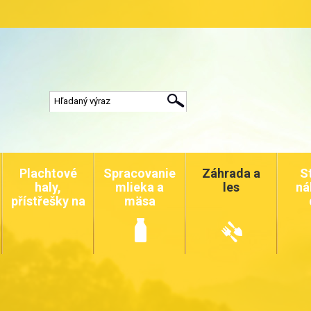
Plachtové
Spracovanie
Záhrada a
S
haly,
mlieka a
les
ná
přístřešky na
mäsa
auta a
zvířata