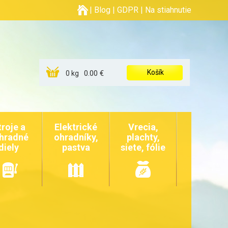
|
Blog
|
GDPR
|
Na stiahnutie
Košík
0.00 €
0 kg
troje a
Elektrické
Vrecia,
hradné
ohradníky,
plachty,
diely
pastva
siete, fólie