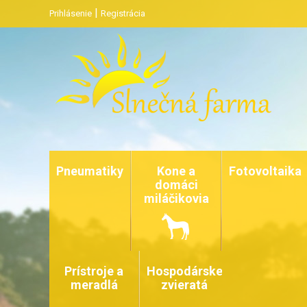
|
Prihlásenie
Registrácia
Pneumatiky
Kone a
Fotovoltaika
domáci
miláčikovia
Prístroje a
Hospodárske
meradlá
zvieratá