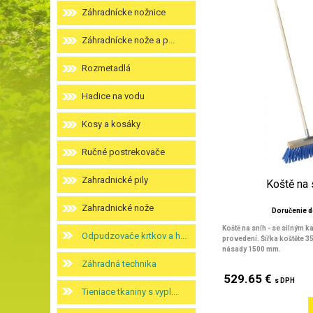
Záhradnícke nožnice
Záhradnícke nože a p...
Rozmetadlá
Hadice na vodu
Kosy a kosáky
Ručné postrekovače
Zahradnické pily
Koště na 
Zahradnické nože
Doručenie d
Koště na sníh - se silným 
Odpudzovače krtkov a h...
provedení. Šířka koštěte 3
násady 1500 mm.
Záhradná technika
529.65 €
s DPH
Tieniace tkaniny s vypl...