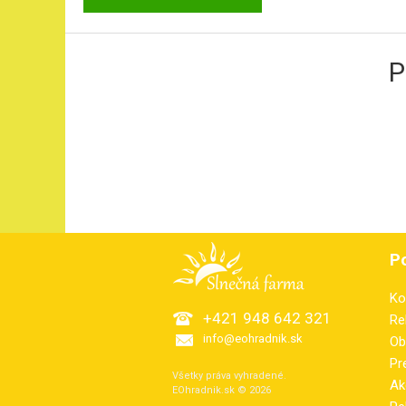
P
P
Ko
+421 948 642 321
Re
info@eohradnik.sk
Ob
Pr
Všetky práva vyhradené.
Ak
EOhradnik.sk © 2026