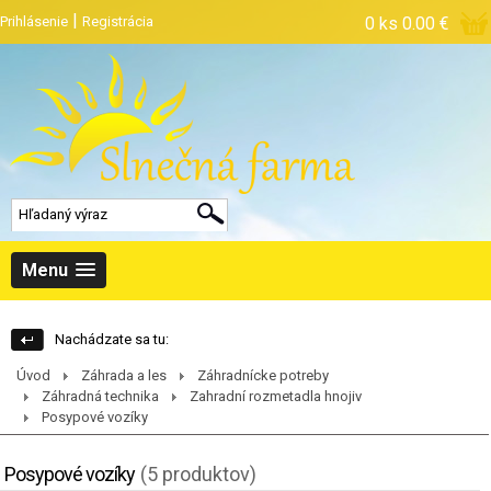
|
Prihlásenie
Registrácia
0 ks
0.00 €
Menu
Nachádzate sa tu:
Úvod
Záhrada a les
Záhradnícke potreby
Záhradná technika
Zahradní rozmetadla hnojiv
Posypové vozíky
Posypové vozíky
(5 produktov)