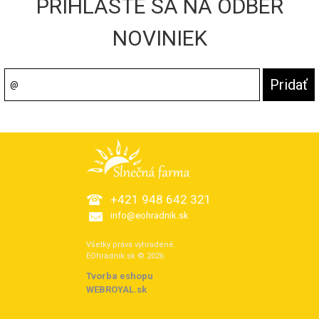
PRIHLÁSTE SA NA ODBER
NOVINIEK
+421 948 642 321
info@eohradnik.sk
Všetky práva vyhradené.
EOhradnik.sk © 2026
Tvorba eshopu
:
WEBROYAL.sk