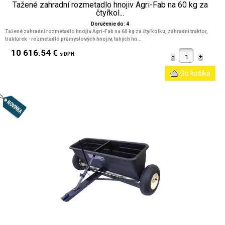
Tažené zahradní rozmetadlo hnojiv Agri-Fab na 60 kg za
čtyřkol...
Doručenie do: 4
Tažené zahradní rozmetadlo hnojiv Agri-Fab na 60 kg za čtyřkolku, zahradní traktor,
traktůrek - rozmetadlo průmyslových hnojiv, tuhých hn...
10 616.54 €
s DPH