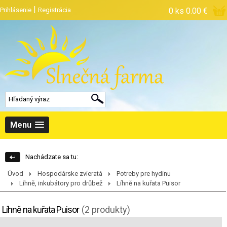
|
Prihlásenie
Registrácia
0 ks
0.00 €
Menu
Nachádzate sa tu:
Úvod
Hospodárske zvieratá
Potreby pre hydinu
Líhně, inkubátory pro drůbež
Líhně na kuřata Puisor
Líhně na kuřata Puisor
(2 produkty)