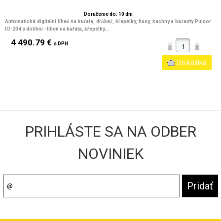
Doručenie do: 10 dní
Automatická digitální líheň na kuřata, drůbež, křepelky, husy, kachny a bažanty Puisor
IO-204 s dolíhní
- líheň na kuřata, křepelky...
4 490.79 €
s DPH
PRIHLÁSTE SA NA ODBER
NOVINIEK