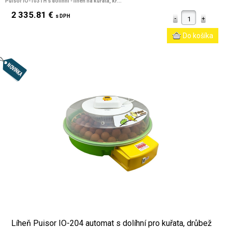
Puisor IO-103TH s dolíhní
- líheň na kuřata, kř...
2 335.81 €
s DPH
Líheň Puisor IO-204 automat s dolíhní pro kuřata, drůbež