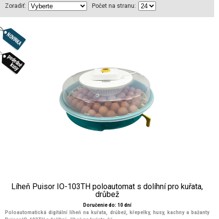
Zoradiť:
Počet na stranu:
Líheň Puisor IO-103TH poloautomat s dolíhní pro kuřata,
drůbež
Doručenie do: 10 dní
Poloautomatická digitální líheň na kuřata, drůbež, křepelky, husy, kachny a bažanty