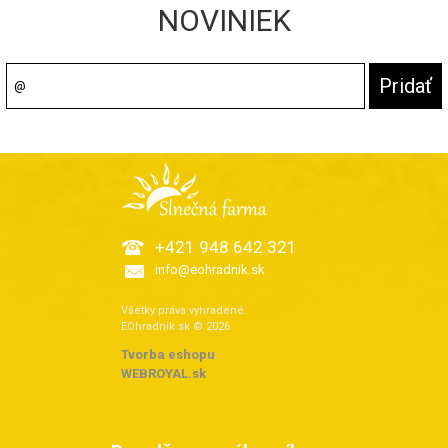
NOVINIEK
+421 948 642 321
info@eohradnik.sk
Všetky práva vyhradené.
EOhradnik.sk © 2026
Tvorba eshopu
:
WEBROYAL.sk