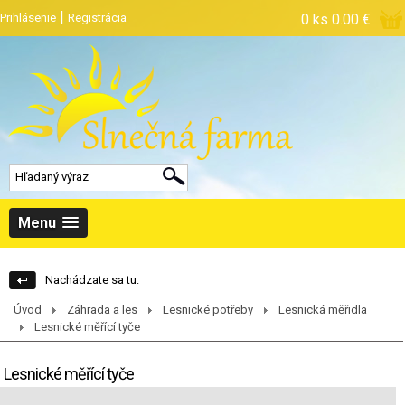
|
Prihlásenie
Registrácia
0 ks
0.00 €
Menu
Nachádzate sa tu:
Úvod
Záhrada a les
Lesnické potřeby
Lesnická měřidla
Lesnické měřící tyče
Lesnické měřící tyče